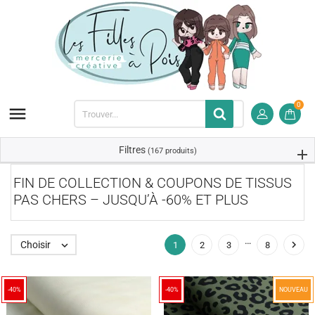
0

Filtres
(167 produits)
FIN DE COLLECTION & COUPONS DE TISSUS
PAS CHERS – JUSQU’À -60% ET PLUS
…

Choisir

1
2
3
8
-40%
-40%
NOUVEAU