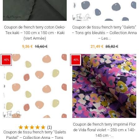
Coupon de french terry coton Oeko-
Coupon de tissu french terry "Galets"
Tex kaki – 100 cm x 150 cm - Kaki
– Tons gris bleutés – Collection Anna
(Vert Armée)
– Les...
9,36 €
15,60 €
21,49 €
35,82 €
-40%
-40%
Coupon de french terry imprimé Flor
(1)
de Vida floral violet – 250 cm x 140-
Coupon de tissu french terry "Galets
145 cm -...
Pastel" – Collection Anna – Tons