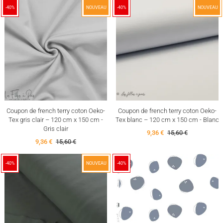
-40%
NOUVEAU
-40%
NOUVEAU
Coupon de french terry coton Oeko-
Coupon de french terry coton Oeko-
Tex gris clair – 120 cm x 150 cm -
Tex blanc – 120 cm x 150 cm - Blanc
Gris clair
9,36 €
15,60 €
9,36 €
15,60 €
-40%
NOUVEAU
-40%