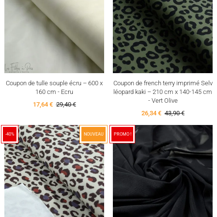
Coupon de tulle souple écru – 600 x
Coupon de french terry imprimé Selv
160 cm - Ecru
léopard kaki – 210 cm x 140-145 cm
- Vert Olive
17,64 €
29,40 €
26,34 €
43,90 €
-40%
NOUVEAU
PROMO !