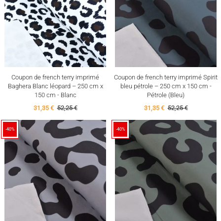
Coupon de french terry imprimé
Coupon de french terry imprimé Spirit
Baghera Blanc léopard – 250 cm x
bleu pétrole – 250 cm x 150 cm -
150 cm - Blanc
Pétrole (Bleu)
31,35 €
52,25 €
31,35 €
52,25 €
-40%
-40%