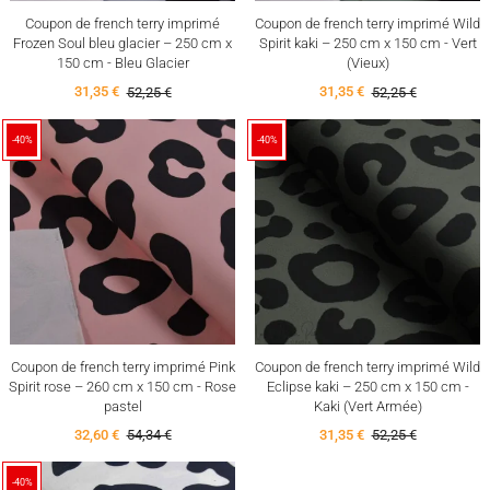
Coupon de french terry imprimé
Coupon de french terry imprimé Wild
Frozen Soul bleu glacier – 250 cm x
Spirit kaki – 250 cm x 150 cm - Vert
150 cm - Bleu Glacier
(Vieux)
31,35 €
52,25 €
31,35 €
52,25 €
-40%
-40%
Coupon de french terry imprimé Pink
Coupon de french terry imprimé Wild
Spirit rose – 260 cm x 150 cm - Rose
Eclipse kaki – 250 cm x 150 cm -
pastel
Kaki (Vert Armée)
32,60 €
54,34 €
31,35 €
52,25 €
-40%