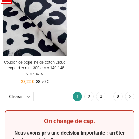
Coupon de popeline de coton Cloud
Leopard écru – 300 cm x 140-145
cm - Ecru
23,22 €
38,70 €
…

Choisir

1
2
3
8
On change de cap.
Nous avons pris une décision importante : arrêter