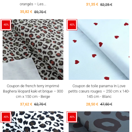
orangés – Les...
31,35 €
52,25 €
35,82 €
59,70 €
-40%
-40%
Coupon de french terry imprimé
Coupon de toile panama In Love
Baghera léopard kaki et brique – 300
petits cœurs rouges – 250 cm x 140-
cm x 150 cm - Beige
145 cm - Blanc
37,62 €
62,70 €
28,50 €
47,50 €
-40%
-40%