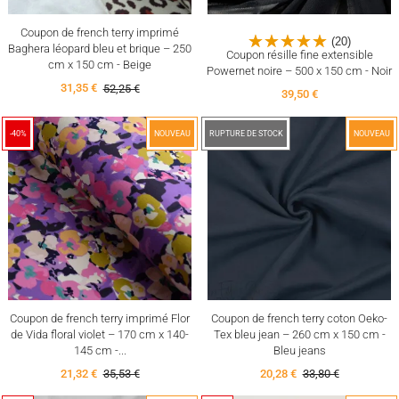
Coupon de french terry imprimé
(20)
Baghera léopard bleu et brique – 250
Coupon résille fine extensible
cm x 150 cm - Beige
Powernet noire – 500 x 150 cm - Noir
31,35 €
52,25 €
39,50 €
-40%
NOUVEAU
-40%
RUPTURE DE STOCK
NOUVEAU
Coupon de french terry imprimé Flor
Coupon de french terry coton Oeko-
de Vida floral violet – 170 cm x 140-
Tex bleu jean – 260 cm x 150 cm -
145 cm -...
Bleu jeans
21,32 €
35,53 €
20,28 €
33,80 €