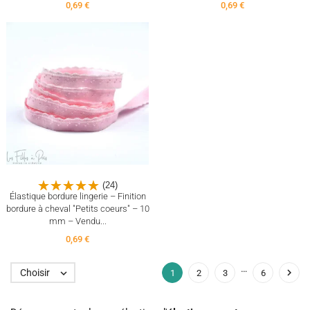
0,69 €
0,69 €
(24)
Élastique bordure lingerie – Finition
bordure à cheval "Petits coeurs" – 10
mm – Vendu...
0,69 €
…

Choisir

1
2
3
6