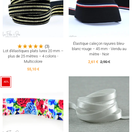
Élastique caleçon rayures bleu-
(3)
blanc-rouge – 45 mm - Vendu au
Lot d’élastiques plats lurex 20 mm –
mètre - Noir
plus de 25 mètres – 4 coloris -
Multicolore
2,61 €
2,90 €
55,10 €
-40%