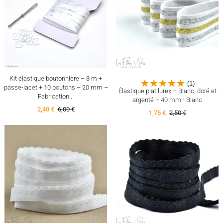
Kit élastique boutonnière – 3 m +
(1)
passe-lacet + 10 boutons – 20 mm –
Élastique plat lurex – Blanc, doré et
Fabrication...
argenté – 40 mm - Blanc
2,40 €
6,00 €
1,75 €
2,50 €