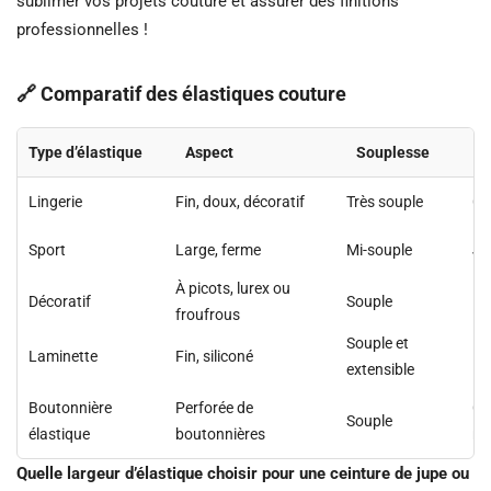
sublimer vos projets couture et assurer des finitions
professionnelles !
🔗 Comparatif des élastiques couture
Type d’élastique
Aspect
Souplesse
U
Lingerie
Fin, doux, décoratif
Très souple
Cu
Sport
Large, ferme
Mi-souple
Jo
À picots, lurex ou
Décoratif
Souple
Dé
froufrous
Souple et
Laminette
Fin, siliconé
Ma
extensible
Boutonnière
Perforée de
Ce
Souple
élastique
boutonnières
ré
Quelle largeur d’élastique choisir pour une ceinture de jupe ou