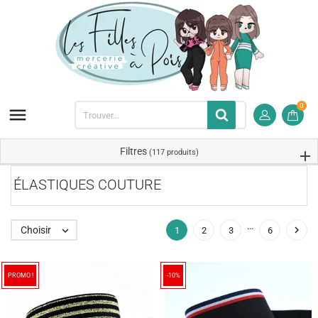
0

Filtres
(117 produits)
ÉLASTIQUES COUTURE
…

Choisir

1
2
3
6
PROMO !
-10%