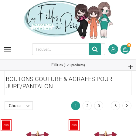
0

Filtres
(123 produits)
BOUTONS COUTURE & AGRAFES POUR
JUPE/PANTALON
…

Choisir

1
2
3
6
-40%
-40%