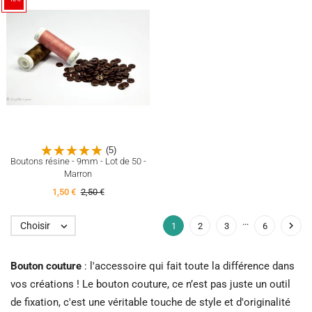
(5)
Boutons résine - 9mm - Lot de 50 -
Marron
1,50 €
2,50 €
…

Choisir

1
2
3
6
Bouton couture
: l'accessoire qui fait toute la différence dans
vos créations ! Le bouton couture, ce n’est pas juste un outil
de fixation, c'est une véritable touche de style et d'originalité