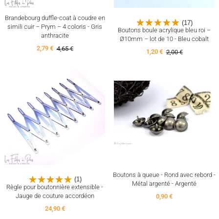
Brandebourg duffle-coat à coudre en
(17)
simili cuir – Prym – 4 coloris - Gris
Boutons boule acrylique bleu roi –
anthracite
Ø10mm – lot de 10 - Bleu cobalt
2,79 €
4,65 €
1,20 €
2,00 €
Boutons à queue - Rond avec rebord -
(1)
Métal argenté - Argenté
Règle pour boutonnière extensible -
Jauge de couture accordéon
0,90 €
24,90 €