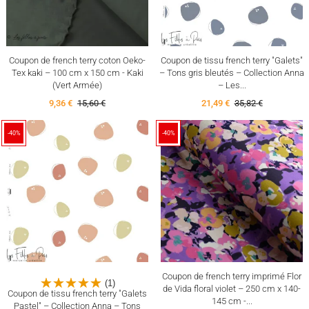
Coupon de french terry coton Oeko-
Coupon de tissu french terry "Galets"
Tex kaki – 100 cm x 150 cm - Kaki
– Tons gris bleutés – Collection Anna
(Vert Armée)
– Les...
9,36 €
15,60 €
21,49 €
35,82 €
-40%
-40%
Coupon de french terry imprimé Flor
(1)
de Vida floral violet – 250 cm x 140-
Coupon de tissu french terry "Galets
145 cm -...
Pastel" – Collection Anna – Tons