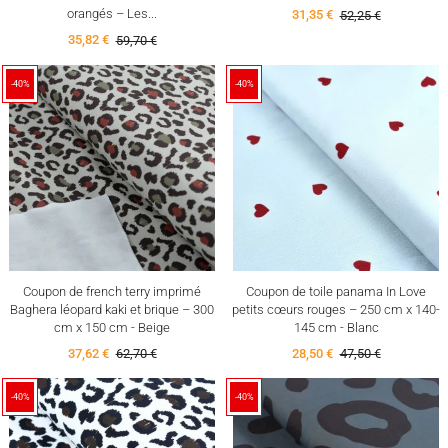
orangés – Les...
31,35 €
52,25 €
35,82 €
59,70 €
-40%
-40%
Coupon de french terry imprimé
Coupon de toile panama In Love
Baghera léopard kaki et brique – 300
petits cœurs rouges – 250 cm x 140-
cm x 150 cm - Beige
145 cm - Blanc
37,62 €
62,70 €
28,50 €
47,50 €
-40%
-40%