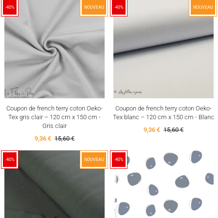
-40%
NOUVEAU
-40%
NOUVEAU
Coupon de french terry coton Oeko-
Coupon de french terry coton Oeko-
Tex gris clair – 120 cm x 150 cm -
Tex blanc – 120 cm x 150 cm - Blanc
Gris clair
9,36 €
15,60 €
9,36 €
15,60 €
-40%
NOUVEAU
-40%