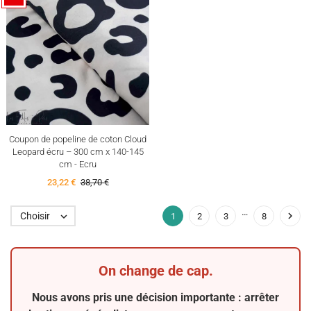
Coupon de popeline de coton Cloud
Leopard écru – 300 cm x 140-145
cm - Ecru
23,22 €
38,70 €
…

Choisir

1
2
3
8
On change de cap.
Nous avons pris une décision importante : arrêter