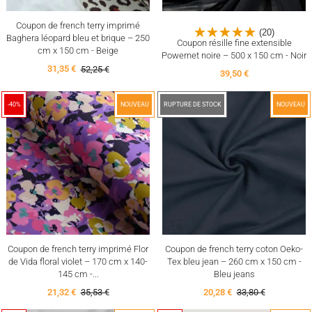
Coupon de french terry imprimé
(20)
Baghera léopard bleu et brique – 250
Coupon résille fine extensible
cm x 150 cm - Beige
Powernet noire – 500 x 150 cm - Noir
31,35 €
52,25 €
39,50 €
-40%
NOUVEAU
-40%
RUPTURE DE STOCK
NOUVEAU
Coupon de french terry imprimé Flor
Coupon de french terry coton Oeko-
de Vida floral violet – 170 cm x 140-
Tex bleu jean – 260 cm x 150 cm -
145 cm -...
Bleu jeans
21,32 €
35,53 €
20,28 €
33,80 €