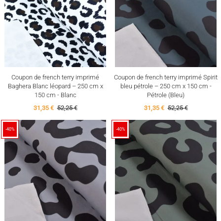
Coupon de french terry imprimé
Coupon de french terry imprimé Spirit
Baghera Blanc léopard – 250 cm x
bleu pétrole – 250 cm x 150 cm -
150 cm - Blanc
Pétrole (Bleu)
31,35 €
52,25 €
31,35 €
52,25 €
-40%
-40%