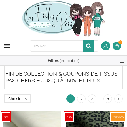
0

Filtres
(167 produits)
FIN DE COLLECTION & COUPONS DE TISSUS
PAS CHERS – JUSQU’À -60% ET PLUS
…

Choisir

1
2
3
8
-40%
-40%
NOUVEAU