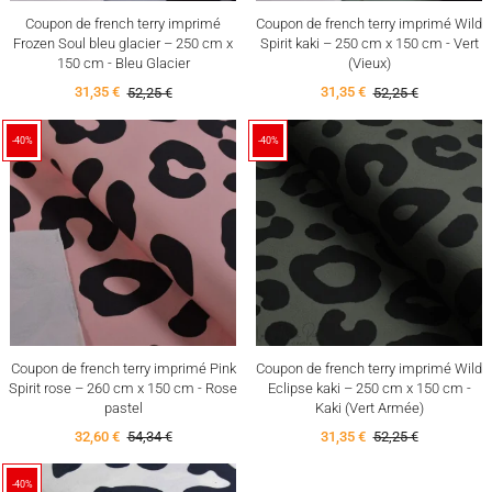
Coupon de french terry imprimé
Coupon de french terry imprimé Wild
Frozen Soul bleu glacier – 250 cm x
Spirit kaki – 250 cm x 150 cm - Vert
150 cm - Bleu Glacier
(Vieux)
31,35 €
52,25 €
31,35 €
52,25 €
-40%
-40%
Coupon de french terry imprimé Pink
Coupon de french terry imprimé Wild
Spirit rose – 260 cm x 150 cm - Rose
Eclipse kaki – 250 cm x 150 cm -
pastel
Kaki (Vert Armée)
32,60 €
54,34 €
31,35 €
52,25 €
-40%