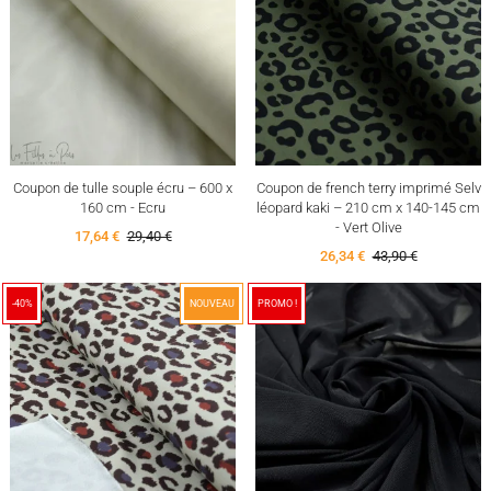
Coupon de tulle souple écru – 600 x
Coupon de french terry imprimé Selv
160 cm - Ecru
léopard kaki – 210 cm x 140-145 cm
- Vert Olive
17,64 €
29,40 €
26,34 €
43,90 €
-40%
NOUVEAU
PROMO !