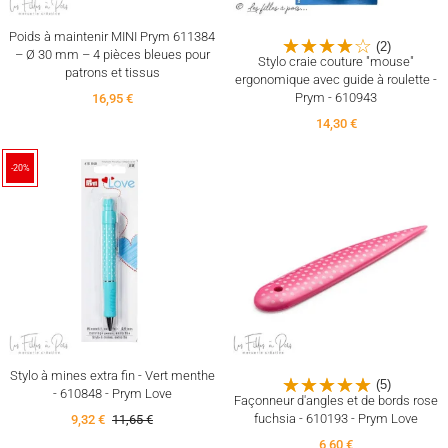
Poids à maintenir MINI Prym 611384
(2)
– Ø 30 mm – 4 pièces bleues pour
Stylo craie couture "mouse"
patrons et tissus
ergonomique avec guide à roulette -
Prym - 610943
16,95 €
14,30 €
-20%
Stylo à mines extra fin - Vert menthe
(5)
- 610848 - Prym Love
Façonneur d'angles et de bords rose
fuchsia - 610193 - Prym Love
9,32 €
11,65 €
6,60 €