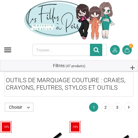
0

Filtres
(47 produits)
OUTILS DE MARQUAGE COUTURE : CRAIES,
CRAYONS, FEUTRES, STYLOS ET OUTILS

Choisir

1
2
3
-10%
-10%