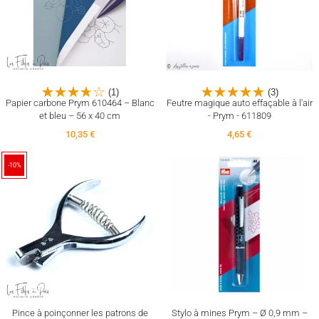
(1)
(3)
Papier carbone Prym 610464 – Blanc
Feutre magique auto effaçable à l'air
et bleu – 56 x 40 cm
- Prym - 611809
10,35 €
4,65 €
-10%
Pince à poinçonner les patrons de
Stylo à mines Prym – Ø 0,9 mm –