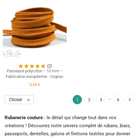
(2)
Passepoil polycoton – 10 mm –
Fabrication européenne - Cognac
0,34 €
…

Choisir

1
2
3
6
Rubanerie couture
: le détail qui change tout dans vos
créations ! Découvrez notre univers complet de rubans, biais,
passepoils, dentelles, galons et finitions textiles pour donner