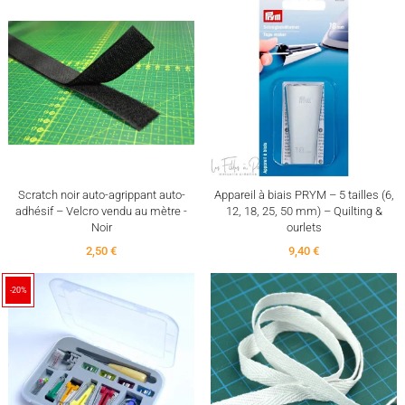
Scratch noir auto-agrippant auto-
Appareil à biais PRYM – 5 tailles (6,
adhésif – Velcro vendu au mètre -
12, 18, 25, 50 mm) – Quilting &
Noir
ourlets
2,50 €
9,40 €
-20%