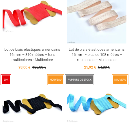
Lot de biais élastiques américains
Lot de biais élastiques américains
16 mm – 310 mètres – tons
16 mm – plus de 108 mètres –
multicolores - Multicolore
multicolore - Multicolore
93,00 €
186,00 €
25,92 €
64,80 €
-50%
NOUVEAU
-50%
RUPTURE DE STOCK
NOUVEAU