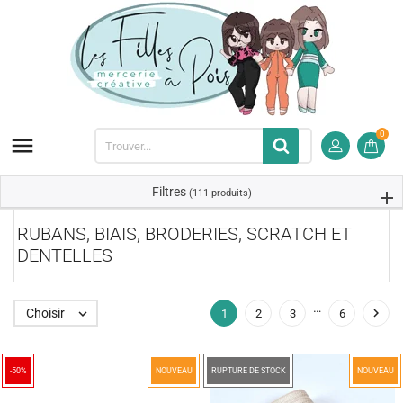
0

Filtres
(111 produits)
RUBANS, BIAIS, BRODERIES, SCRATCH ET
DENTELLES
…

Choisir

1
2
3
6
-50%
NOUVEAU
-60%
RUPTURE DE STOCK
NOUVEAU