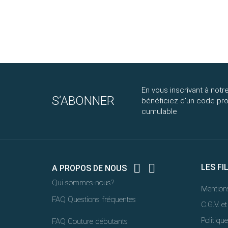
En vous inscrivant à notre
S’ABONNER
bénéficiez d'un code p
cumulable


LES FI
A PROPOS DE NOUS
Qui sommes-nous?
Mentions
FAQ Questions fréquentes
C.G.V. et
Politique
FAQ Couture débutants