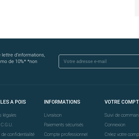
 lettre d'informations,
romo de 10%* *non
LLES A POIS
INFORMATIONS
VOTRE COMPT
 légales
Livraison
Suivi de comman
 C.G.U.
Paiements sécurisés
Connexion
 de confidentialité
Compte professionnel
Créez votre comp