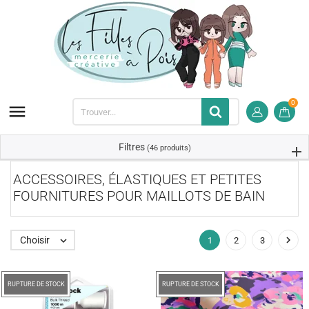
0

Filtres
(46 produits)
ACCESSOIRES, ÉLASTIQUES ET PETITES
FOURNITURES POUR MAILLOTS DE BAIN

Choisir

1
2
3
RUPTURE DE STOCK
-20%
RUPTURE DE STOCK