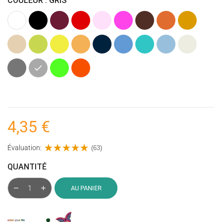
COULEUR : GRIS
Blanc
Noir
Bordeaux
Rouge
Rose
Rose
Marron
Orange
Caramel
Clair
fuchsia
Beige
Vert
Jaune
Ocre
Bleu
Bleu
Bleu
Bleu
Ecru
anis
(Jaune)
marine
turquoise
Clair
Gris
Gris
Vert
Orange
foncé
Fluo
Fluo
4,35 €
Évaluation:
(63)
QUANTITÉ
AU PANIER