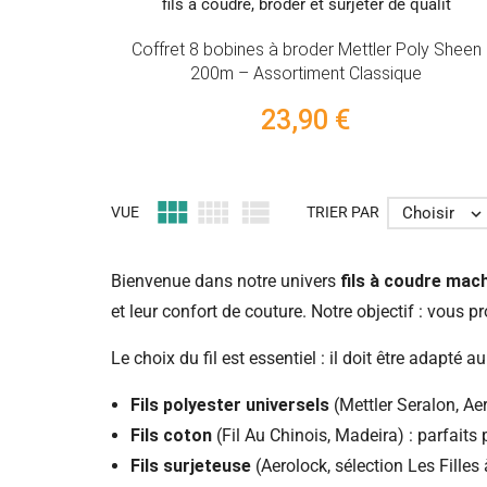
Coffret 8 bobines à broder Mettler Poly Sheen
200m – Assortiment Classique
23,90 €



Choisir
VUE
TRIER PAR

Bienvenue dans notre univers
fils à coudre mac
et leur confort de couture. Notre objectif : vous 
Le choix du fil est essentiel : il doit être adapté a
Fils polyester universels
(Mettler Seralon, Aer
Fils coton
(Fil Au Chinois, Madeira) : parfaits 
Fils surjeteuse
(Aerolock, sélection Les Filles à