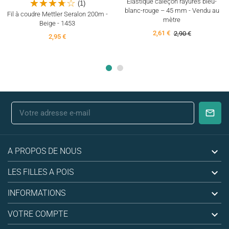
Élastique caleçon rayures bleu-
(1)
blanc-rouge – 45 mm - Vendu au
Fil à coudre Mettler Seralon 200m -
mètre
Beige - 1453
2,61 €
2,90 €
2,95 €

A PROPOS DE NOUS

LES FILLES A POIS

INFORMATIONS

VOTRE COMPTE