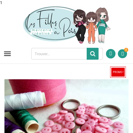
1
0

PROMO !