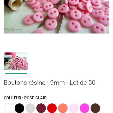
Boutons résine - 9mm - Lot de 50
COULEUR : ROSE CLAIR
Blanc
Noir
Gris
Bordeaux
Rouge
Corail
Rose
Rose
Marron
clair
Clair
fuchsia