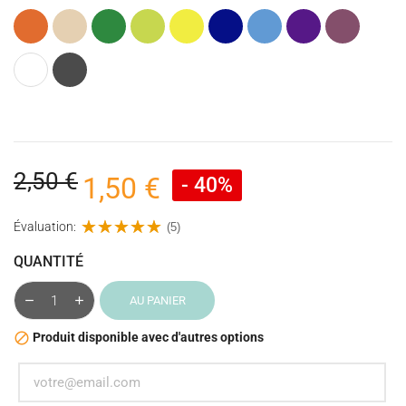
Orange
Beige
Vert
Vert
Jaune
Bleu
Bleu
Violet
Figue
anis
cobalt
givrée
(Mauve
Multicolore
Gris
foncé)
anthracite
2,50 €
1,50 €
- 40%
Évaluation:
(5)
QUANTITÉ
AU PANIER
Produit disponible avec d'autres options
