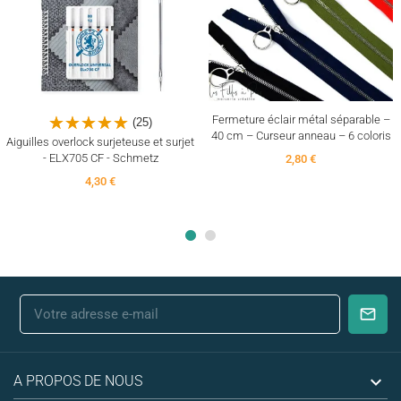
Fermeture éclair métal séparable –
(25)
40 cm – Curseur anneau – 6 coloris
Aiguilles overlock surjeteuse et surjet
- ELX705 CF - Schmetz
2,80 €
4,30 €

A PROPOS DE NOUS