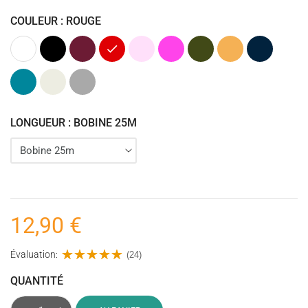
COULEUR : ROUGE
Blanc
Noir
Bordeaux
Rouge
Rose
Rose
Kaki
Ocre
Bleu
Clair
fuchsia
(Vert
(Jaune)
marine
Armée)
Pétrole
Ecru
Gris
(Bleu)
LONGUEUR : BOBINE 25M
12,90 €
Évaluation:
(24)
QUANTITÉ