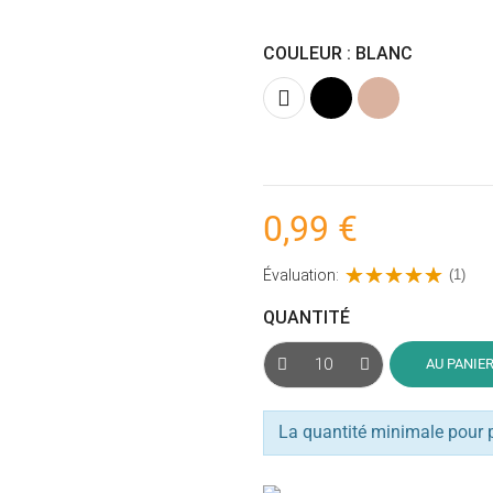
COULEUR : BLANC
Blanc
Noir
Nude
(Chair)
0,99 €
Évaluation:
(1)
QUANTITÉ
AU PANIE
La quantité minimale pour 