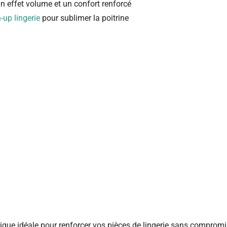
n effet volume et un confort renforcé
up lingerie
pour sublimer la poitrine
nique idéale pour renforcer vos pièces de lingerie sans compromis