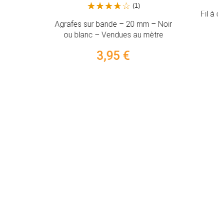
(1)
Fil à
eur et
Agrafes sur bande – 20 mm – Noir
 PFAFF e-
ou blanc – Vendues au mètre
3,95 €