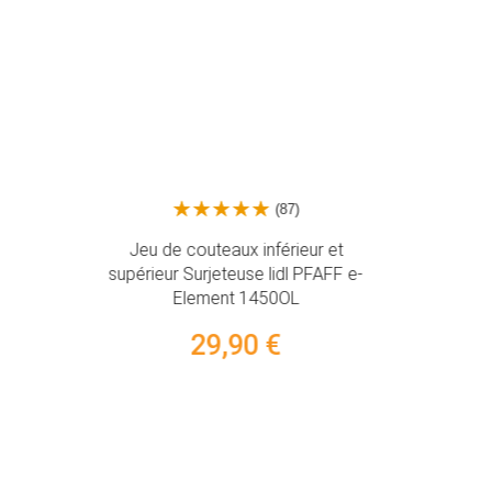
(87)
Jeu de couteaux inférieur et
supérieur Surjeteuse lidl PFAFF e-
Element 1450OL
29,90 €
Agrafes 
ou bl