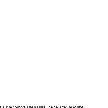
 sur le confort. Elle assure une belle tenue et une