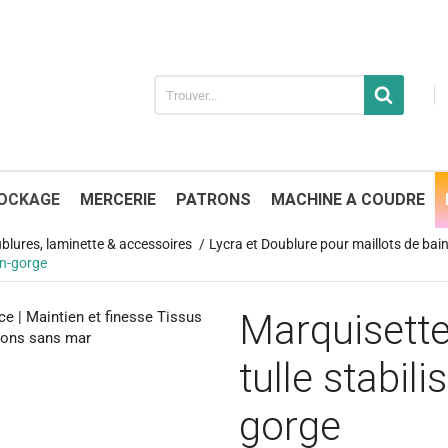
OCKAGE
MERCERIE
PATRONS
MACHINE A COUDRE
ublures, laminette & accessoires
Lycra et Doublure pour maillots de bai
en-gorge
Marquisette
tulle stabili
gorge