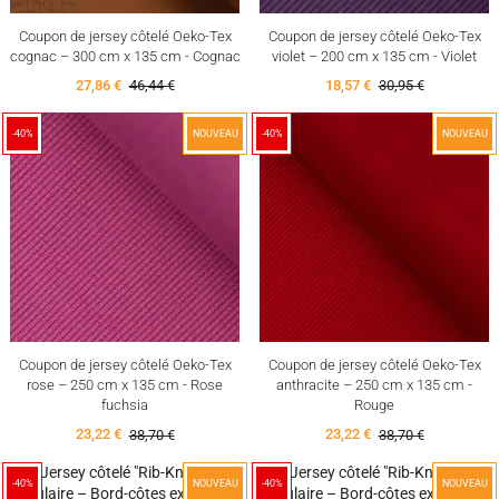
Coupon de jersey côtelé Oeko-Tex
Coupon de jersey côtelé Oeko-Tex
cognac – 300 cm x 135 cm - Cognac
violet – 200 cm x 135 cm - Violet
27,86 €
46,44 €
18,57 €
30,95 €
-40%
NOUVEAU
-40%
NOUVEAU
Coupon de jersey côtelé Oeko-Tex
Coupon de jersey côtelé Oeko-Tex
rose – 250 cm x 135 cm - Rose
anthracite – 250 cm x 135 cm -
fuchsia
Rouge
23,22 €
38,70 €
23,22 €
38,70 €
-40%
NOUVEAU
-40%
NOUVEAU