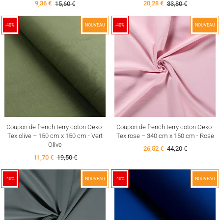
9,36 €
15,60 €
20,28 €
33,80 €
-40%
NOUVEAU
-40%
NOUVEAU
Coupon de french terry coton Oeko-
Coupon de french terry coton Oeko-
Tex olive – 150 cm x 150 cm - Vert
Tex rose – 340 cm x 150 cm - Rose
Olive
26,52 €
44,20 €
11,70 €
19,50 €
-40%
NOUVEAU
-40%
NOUVEAU