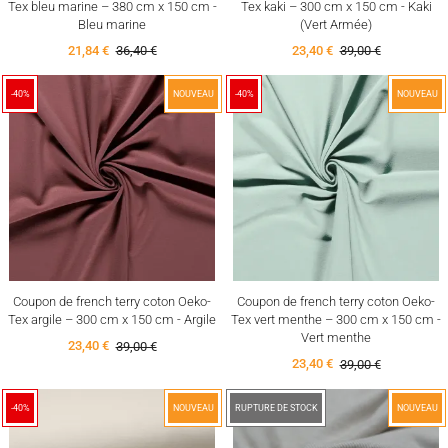
Tex bleu marine – 380 cm x 150 cm -
Tex kaki – 300 cm x 150 cm - Kaki
Bleu marine
(Vert Armée)
21,84 €
36,40 €
23,40 €
39,00 €
-40%
NOUVEAU
-40%
NOUVEAU
Coupon de french terry coton Oeko-
Coupon de french terry coton Oeko-
Tex argile – 300 cm x 150 cm - Argile
Tex vert menthe – 300 cm x 150 cm -
Vert menthe
23,40 €
39,00 €
23,40 €
39,00 €
-40%
NOUVEAU
-40%
RUPTURE DE STOCK
NOUVEAU