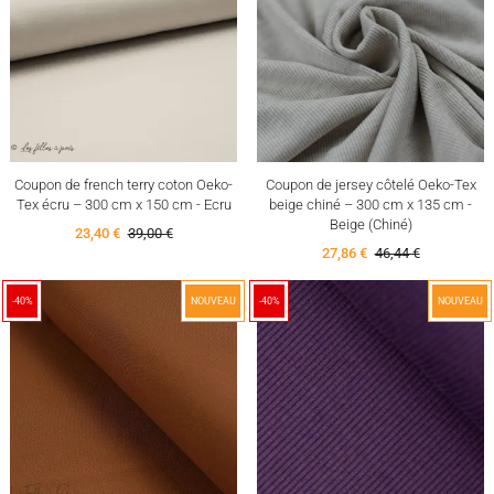
Coupon de french terry coton Oeko-
Coupon de jersey côtelé Oeko-Tex
Tex écru – 300 cm x 150 cm - Ecru
beige chiné – 300 cm x 135 cm -
Beige (Chiné)
23,40 €
39,00 €
27,86 €
46,44 €
-40%
NOUVEAU
-40%
NOUVEAU