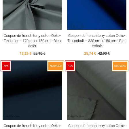
Coupon de french terry coton Oeko-
Coupon de french terry coton Oeko-
Tex acier – 170 cm x 150 cm - Bleu
Tex cobalt – 330 cm x 150 cm - Bleu
acier
cobalt
13,26 €
22,10 €
25,74 €
42,90 €
-40%
NOUVEAU
-40%
NOUVEAU
Coupon de french terry coton Oeko-
Coupon de french terry coton Oeko-