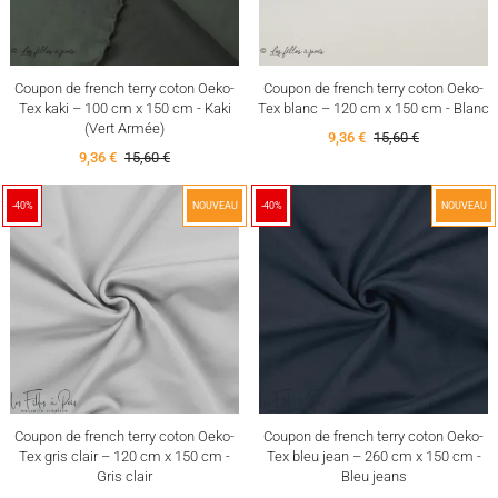
Coupon de french terry coton Oeko-
Coupon de french terry coton Oeko-
Tex kaki – 100 cm x 150 cm - Kaki
Tex blanc – 120 cm x 150 cm - Blanc
(Vert Armée)
9,36 €
15,60 €
9,36 €
15,60 €
-40%
NOUVEAU
-40%
NOUVEAU
Coupon de french terry coton Oeko-
Coupon de french terry coton Oeko-
Tex gris clair – 120 cm x 150 cm -
Tex bleu jean – 260 cm x 150 cm -
Gris clair
Bleu jeans