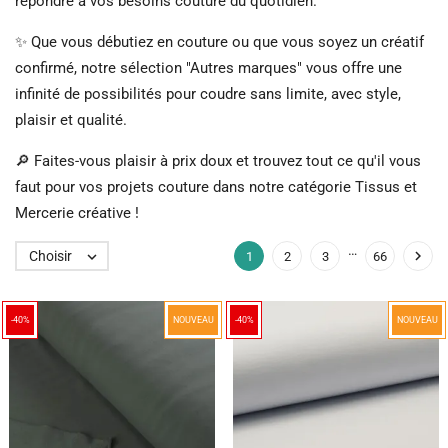
répondre à vos besoins couture du quotidien.
✨ Que vous débutiez en couture ou que vous soyez un créatif
confirmé, notre sélection "Autres marques" vous offre une
infinité de possibilités pour coudre sans limite, avec style,
plaisir et qualité.
🔎 Faites-vous plaisir à prix doux et trouvez tout ce qu'il vous
faut pour vos projets couture dans notre catégorie Tissus et
Mercerie créative !
…

Choisir

1
2
3
66
-40%
NOUVEAU
-40%
NOUVEAU