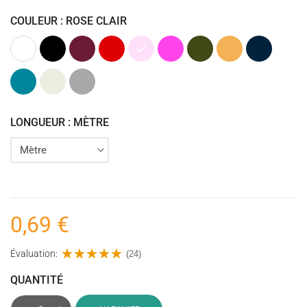
COULEUR : ROSE CLAIR
Blanc
Noir
Bordeaux
Rouge
Rose
Rose
Kaki
Ocre
Bleu
Clair
fuchsia
(Vert
(Jaune)
marine
Armée)
Pétrole
Ecru
Gris
(Bleu)
LONGUEUR : MÈTRE
0,69 €
Évaluation:
(24)
QUANTITÉ