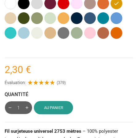
Blanc
Noir
Gris
Bordeaux
Rouge
Rose
Taupe
Orange
Caramel
clair
Clair
(Marron)
Beige
Kaki
Vert
Vert
Ocre
Bleu
Bleu
Pétrole
Bleu
(Vert
Olive
menthe
(Jaune)
marine
jeans
(Bleu)
Armée)
foncé
Bleu
Bleu
Ecru
Naturel
Gris
Vert
Rose
Argile
Rouille
turquoise
pastel
foncé
(Vieux)
poudré
(Cuivré)
2,30 €
Évaluation:
(379)
QUANTITÉ
AU PANIER
Fil surjeteuse universel 2753 mètres
– 100% polyester