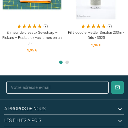
(7)
(7)
Élimeur de ciseaux Sewsharp –
Fil à coudre Mettler Seralon 200m -
Fiskars – Restaurez vos lames en un
Gris - 3525
geste
2,95 €
3,95 €

A PROPOS DE NOUS

LES FILLES A POIS