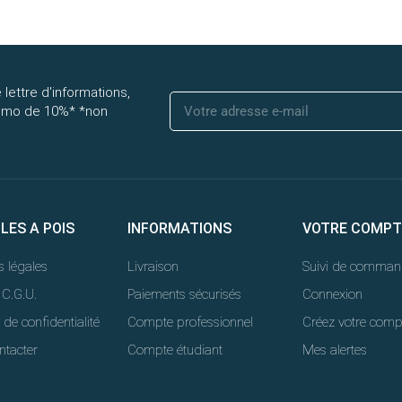
 lettre d'informations,
romo de 10%* *non
LLES A POIS
INFORMATIONS
VOTRE COMPT
 légales
Livraison
Suivi de comman
 C.G.U.
Paiements sécurisés
Connexion
 de confidentialité
Compte professionnel
Créez votre comp
ntacter
Compte étudiant
Mes alertes