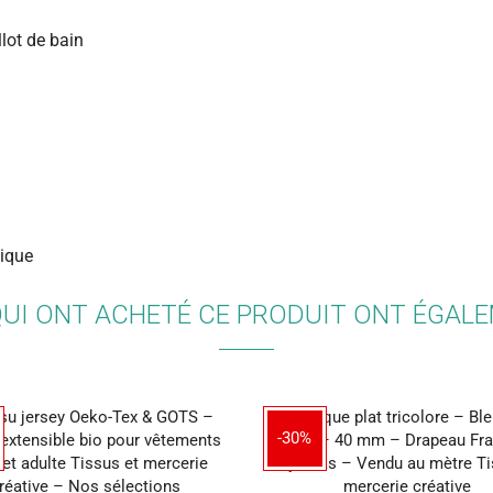
llot de bain
tique
QUI ONT ACHETÉ CE PRODUIT ONT ÉGAL
-30%