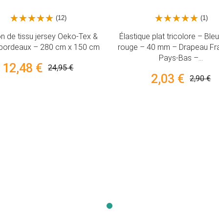
(12)
(1)
e tissu jersey Oeko-Tex &
Élastique plat tricolore – Bleu, 
rdeaux – 280 cm x 150 cm
rouge – 40 mm – Drapeau Fran
Pays-Bas –...
12,48 €
24,95 €
2,03 €
2,90 €