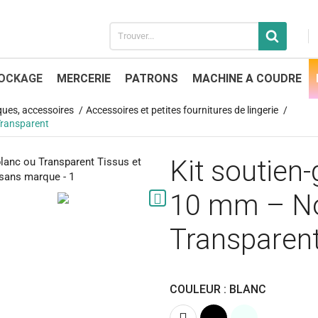
OCKAGE
MERCERIE
PATRONS
MACHINE A COUDRE
iques, accessoires
Accessoires et petites fournitures de lingerie
Transparent
Kit soutien
10 mm – Noi

Transparen
COULEUR : BLANC
Blanc
Noir
Transparent