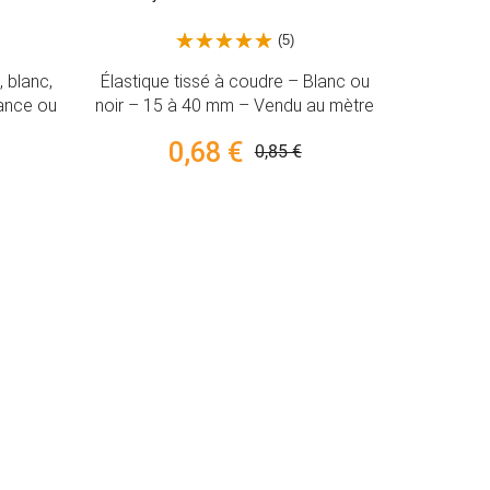
(5)
blanc,
Élastique tissé à coudre – Blanc ou
ce ou
noir – 15 à 40 mm – Vendu au mètre
0,68 €
0,85 €
Kit élasti
passe-lacet
2