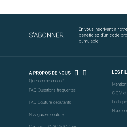
En vous inscrivant à notre
S’ABONNER
bénéficiez d'un code p
cumulable


LES FI
A PROPOS DE NOUS
Qui sommes-nous?
Mentions
FAQ Questions fréquentes
C.G.V. et
Politique
FAQ Couture débutants
Nous co
Nos guides couture
Copyright © 2025 3ADIFF