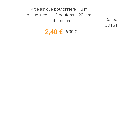
Kit élastique boutonnière – 3 m +
passe-lacet + 10 boutons – 20 mm –
Coupon d
Fabrication...
GOTS bo
2,40 €
6,00 €
lanc ou
au mètre