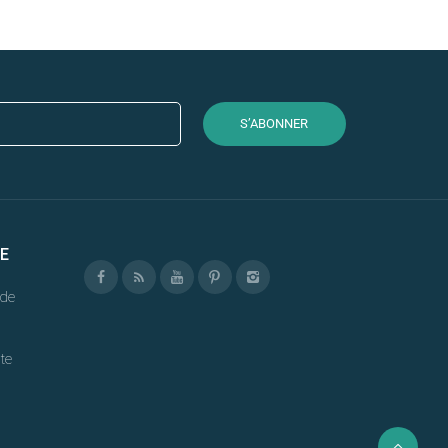
S’ABONNER
E
de
te