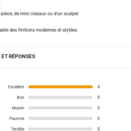
é
-pièce, de mini ciseaux ou d’un scalpel
able des finitions modernes et stylées.
S ET RÉPONSES
4
Excellent
0
Bon
0
Moyen
0
Pauvres
0
Terrible
(3)