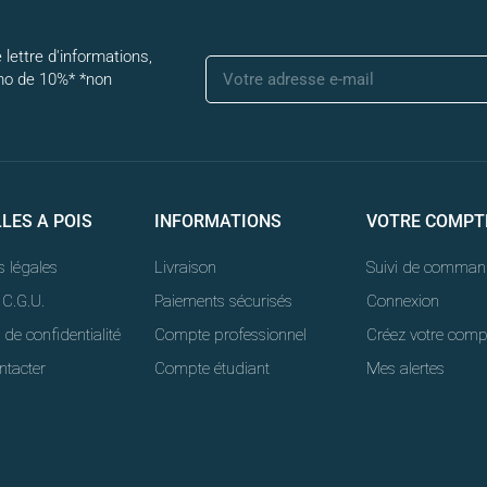
 lettre d'informations,
mo de 10%* *non
LLES A POIS
INFORMATIONS
VOTRE COMPT
 légales
Livraison
Suivi de comman
 C.G.U.
Paiements sécurisés
Connexion
 de confidentialité
Compte professionnel
Créez votre comp
ntacter
Compte étudiant
Mes alertes