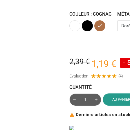
COULEUR : COGNAC
MÉTAL
Blanc
Noir
Cognac
2,39 €
1,19 €
- 
Évaluation:
(4)
QUANTITÉ
AU PANIE
Derniers articles en stoc
