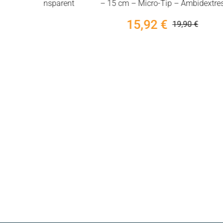
nsparent
– 15 cm – Micro-Tip – Ambidextres
Écu
15,92 €
19,90 €