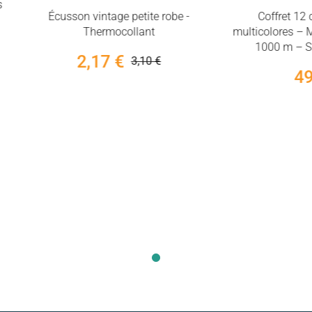
sson vintage petite robe -
Coffret 12 cônes Aerofl
Thermocollant
multicolores – Madeira – Fil
1000 m – Surjeteuse - 8
2,17 €
3,10 €
49,90 €