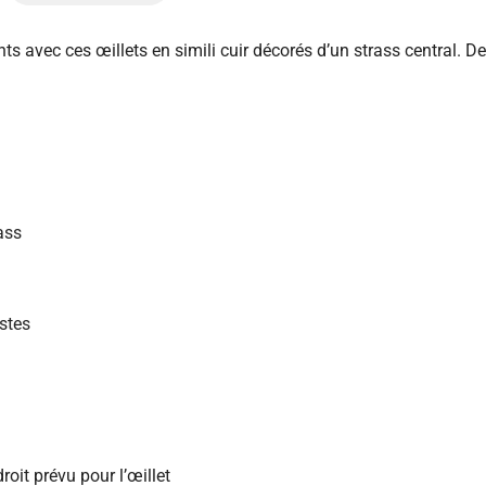
ts avec ces œillets en simili cuir décorés d’un strass central. D
.
rass
stes
roit prévu pour l’œillet