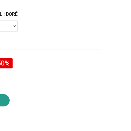
 : DORÉ
50%
R
k