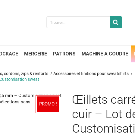
OCKAGE
MERCERIE
PATRONS
MACHINE A COUDRE
s, cordons, zips & renforts
Accessoires et finitions pour sweatshirts
 – Customisation sweat
Œillets carr
PROMO !
cuir – Lot 
Customisat