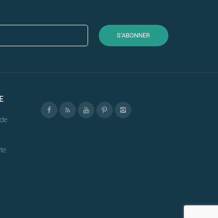
S’ABONNER
E
de
te