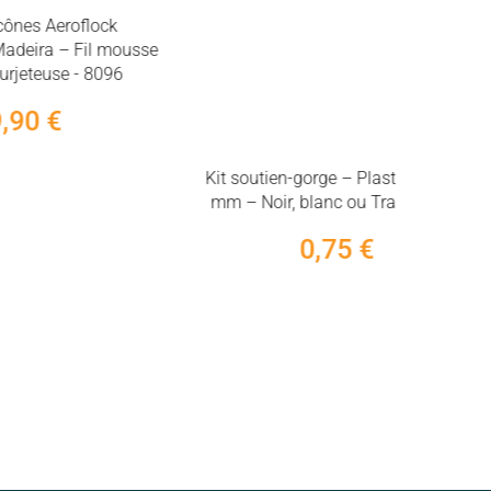
mm – Noir, blanc ou Transparent
ock
0,75 €
 mousse
096
Ciseaux F
– 15 cm 
1