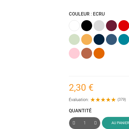
COULEUR : ECRU
Blanc
Noir
Gris
Bordeaux
Roug
clair
Vert
Ocre
Bleu
Bleu
Pétro
menthe
(Jaune)
marine
jeans
(Bleu
foncé
Rose
Argile
Rouille
poudré
(Cuivré)
2,30 €
Évaluation:
(379)
QUANTITÉ
AU PANIE