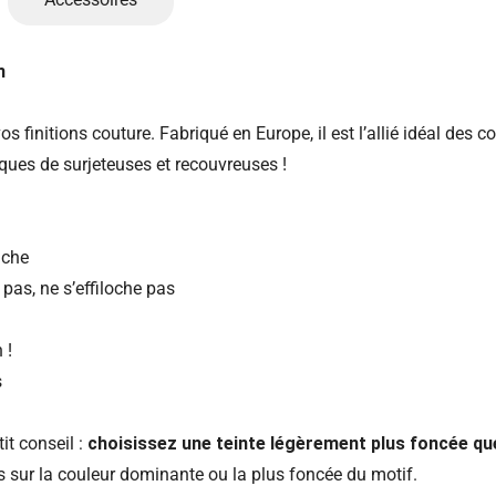
m
s finitions couture. Fabriqué en Europe, il est l’allié idéal des cou
rques de surjeteuses et recouvreuses !
uche
 pas, ne s’effiloche pas
 !
s
it conseil :
choisissez une teinte légèrement plus foncée qu
us sur la couleur dominante ou la plus foncée du motif.