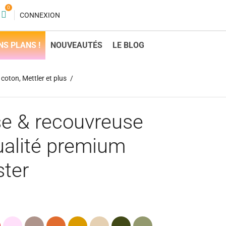
0
CONNEXION
NS PLANS !
NOUVEAUTÉS
LE BLOG
coton, Mettler et plus
use & recouvreuse
alité premium
ter
e
Rose
Taupe
Orange
Caramel
Beige
Kaki
Vert