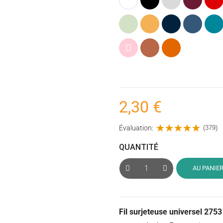
clair
Vert
Ocre
Bleu
Bleu
Pétro
menthe
(Jaune)
marine
jeans
(Bleu
foncé
Rose
Argile
Rouille
poudré
(Cuivré)
2,30 €
Évaluation:
(379)
QUANTITÉ
AU PANIE
Fil surjeteuse universel 275