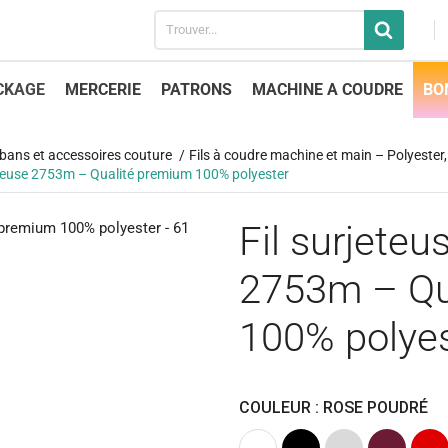
CKAGE
MERCERIE
PATRONS
MACHINE A COUDRE
BO
 rubans et accessoires couture
Fils à coudre machine et main – Polyester, 
vreuse 2753m – Qualité premium 100% polyester
Fil surjete
2753m – Qu
100% polyes
COULEUR : ROSE POUDRÉ
Blanc
Noir
Gris
Bordeaux
Roug