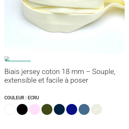
Biais jersey coton 18 mm – Souple,
extensible et facile à poser
COULEUR : ECRU
Blanc
Noir
Rose
Kaki
Bleu
Bleu
Bleu
Ecru
Clair
(Vert
marine
cobalt
jeans
Armée)