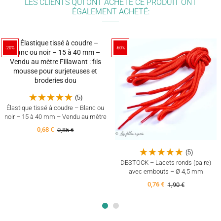
LES CLIENTS QUI ONT ACHETÉ CE PRODUIT ONT
ÉGALEMENT ACHETÉ:
-20%
-60%
(5)
Élastique tissé à coudre – Blanc ou
noir – 15 à 40 mm – Vendu au mètre
0,68 €
0,85 €
(5)
DESTOCK – Lacets ronds (paire)
avec embouts – Ø 4,5 mm
0,76 €
1,90 €