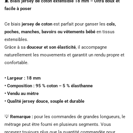
🧵 Biais jersey de coton extensible 18 mm – Ultra doux et
facile à poser
Ce biais
jersey de coton
est parfait pour ganser les
cols,
poches, manches, bavoirs ou vêtements bébé
en tissus
extensibles.
Grâce à sa
douceur et son élasticité
, il accompagne
naturellement les mouvements et garantit un rendu propre et
confortable.
• Largeur : 18 mm
• Composition : 95 % coton – 5 % élasthanne
• Vendu au mètre
• Qualité jersey douce, souple et durable
💡
Remarque :
pour les commandes de grandes longueurs, le
métrage peut être fourni en plusieurs segments. Vous
recevrez toujours plus que la quantité commandée pour