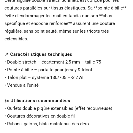
Cette aiguille double stretch Schmetz est conçue pour les
coutures parallèles sur tissus élastiques. Sa **pointe à bille**
évite d’endommager les mailles tandis que son **chas
spécifique et encoche renforcée** assurent une couture
régulière, sans point sauté, même sur les tricots très
extensibles.
📌
Caractéristiques techniques
• Double stretch – écartement 2,5 mm – taille 75
• Pointe à bille – parfaite pour jersey & tricot
• Talon plat – système 130/705 H-S ZWI
• Vendue à l’unité
✂️
Utilisations recommandées
• Ourlets double piqûre extensibles (effet recouvreuse)
• Coutures décoratives en double fil
• Rubans, galons, biais maintenus des deux