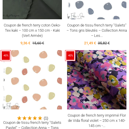
Coupon de french terry coton Oeko-
Coupon de tissu french terry "Galets"
Tex kaki – 100 cm x 150 cm - Kaki
– Tons gris bleutés – Collection Anna
(Vert Armée)
– Les...
9,36 €
15,60 €
21,49 €
35,82 €
-40%
-40%
Coupon de french terry imprimé Flor
(1)
de Vida floral violet – 250 cm x 140-
Coupon de tissu french terry "Galets
145 cm -...
Pastel" – Collection Anna – Tons