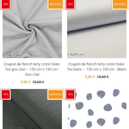
-40%
NOUVEAU
-40%
NOUVEAU
Coupon de french terry coton Oeko-
Coupon de french terry coton Oeko-
Tex gris clair – 120 cm x 150 cm -
Tex blanc – 120 cm x 150 cm - Blanc
Gris clair
9,36 €
15,60 €
9,36 €
15,60 €
-40%
NOUVEAU
-40%