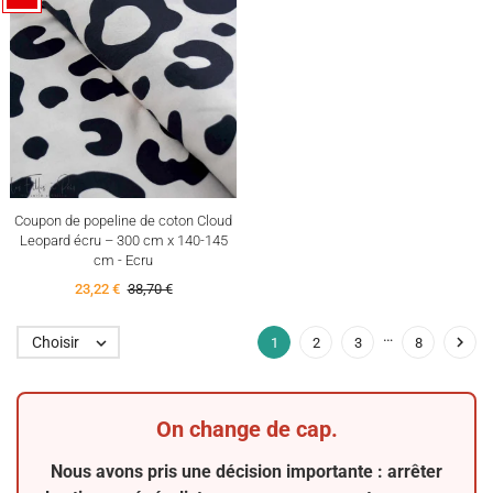
Coupon de popeline de coton Cloud
Leopard écru – 300 cm x 140-145
cm - Ecru
23,22 €
38,70 €
…

Choisir

1
2
3
8
On change de cap.
Nous avons pris une décision importante : arrêter