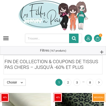
0

Filtres
(167 produits)
FIN DE COLLECTION & COUPONS DE TISSUS
PAS CHERS – JUSQU’À -60% ET PLUS
…

Choisir

1
2
3
8
-40%
-40%
NOUVEAU