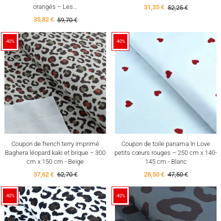
orangés – Les...
31,35 €
52,25 €
35,82 €
59,70 €
-40%
-40%
Coupon de french terry imprimé
Coupon de toile panama In Love
Baghera léopard kaki et brique – 300
petits cœurs rouges – 250 cm x 140-
cm x 150 cm - Beige
145 cm - Blanc
37,62 €
62,70 €
28,50 €
47,50 €
-40%
-40%