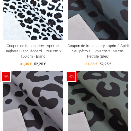
Coupon de french terry imprimé
Coupon de french terry imprimé Spirit
Baghera Blanc léopard – 250 cm x
bleu pétrole – 250 cm x 150 cm -
150 cm - Blanc
Pétrole (Bleu)
31,35 €
52,25 €
31,35 €
52,25 €
-40%
-40%