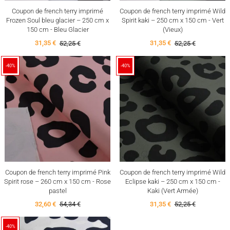
Coupon de french terry imprimé
Coupon de french terry imprimé Wild
Frozen Soul bleu glacier – 250 cm x
Spirit kaki – 250 cm x 150 cm - Vert
150 cm - Bleu Glacier
(Vieux)
31,35 €
52,25 €
31,35 €
52,25 €
-40%
-40%
Coupon de french terry imprimé Pink
Coupon de french terry imprimé Wild
Spirit rose – 260 cm x 150 cm - Rose
Eclipse kaki – 250 cm x 150 cm -
pastel
Kaki (Vert Armée)
32,60 €
54,34 €
31,35 €
52,25 €
-40%