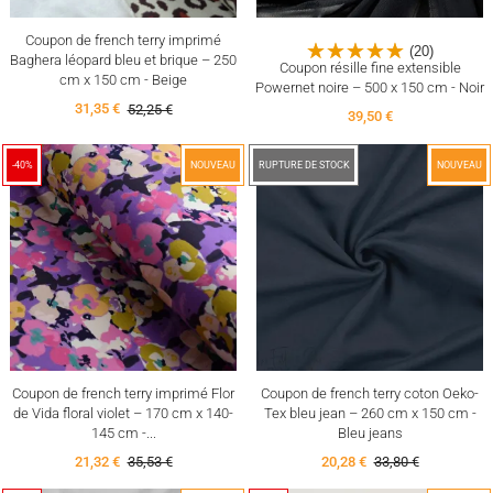
Coupon de french terry imprimé
(20)
Baghera léopard bleu et brique – 250
Coupon résille fine extensible
cm x 150 cm - Beige
Powernet noire – 500 x 150 cm - Noir
31,35 €
52,25 €
39,50 €
-40%
NOUVEAU
-40%
RUPTURE DE STOCK
NOUVEAU
Coupon de french terry imprimé Flor
Coupon de french terry coton Oeko-
de Vida floral violet – 170 cm x 140-
Tex bleu jean – 260 cm x 150 cm -
145 cm -...
Bleu jeans
21,32 €
35,53 €
20,28 €
33,80 €