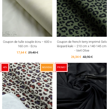
Coupon de tulle souple écru – 600 x
Coupon de french terry imprimé Selv
160 cm - Ecru
léopard kaki – 210 cm x 140-145 cm
- Vert Olive
17,64 €
29,40 €
26,34 €
43,90 €
-40%
NOUVEAU
PROMO !