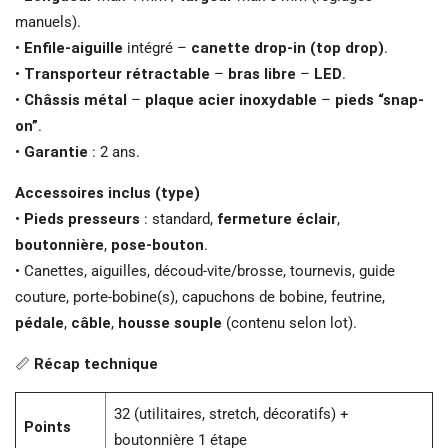
manuels).
•
Enfile-aiguille
intégré –
canette drop-in (top drop)
.
•
Transporteur rétractable
–
bras libre
–
LED
.
•
Châssis métal
–
plaque acier inoxydable
–
pieds “snap-
on”
.
•
Garantie
: 2 ans.
Accessoires inclus (type)
•
Pieds presseurs
: standard,
fermeture éclair
,
boutonnière
,
pose-bouton
.
• Canettes, aiguilles, découd-vite/brosse, tournevis, guide
couture, porte-bobine(s), capuchons de bobine, feutrine,
pédale
,
câble
,
housse souple
(contenu selon lot).
📏
Récap technique
32 (utilitaires, stretch, décoratifs) +
Points
boutonnière 1 étape