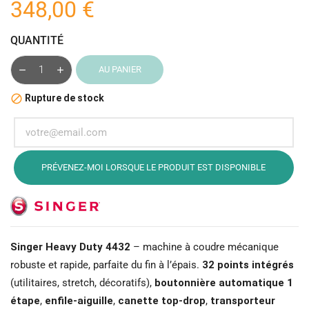
348,00 €
QUANTITÉ
AU PANIER
Rupture de stock

PRÉVENEZ-MOI LORSQUE LE PRODUIT EST DISPONIBLE
Singer Heavy Duty 4432
– machine à coudre mécanique
robuste et rapide, parfaite du fin à l’épais.
32 points intégrés
(utilitaires, stretch, décoratifs),
boutonnière automatique 1
étape
,
enfile-aiguille
,
canette top-drop
,
transporteur