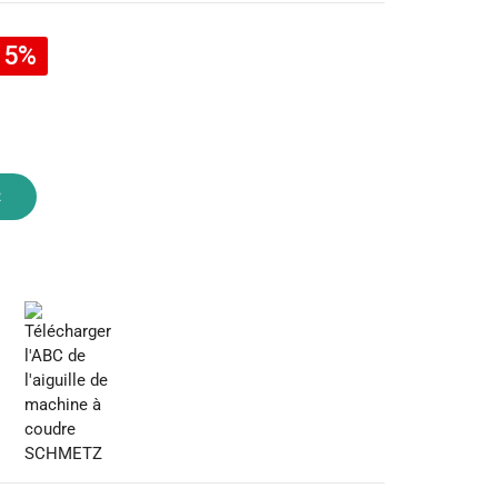
15%
R