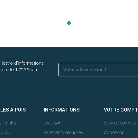
 lettre d'informations,
romo de 10%* *non
LLES A POIS
INFORMATIONS
VOTRE COMPT
 légales
Livraison
Suivi de comman
 C.G.U.
Paiements sécurisés
Connexion