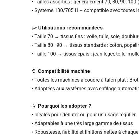
• Tailles assorties : généralement 70, 80, 90, 100
• Système 130/705 H – compatible avec toutes 
✂️
Utilisations recommandées
• Taille 70 → tissus fins : voile, tulle, soie, doublur
• Taille 80–90 → tissus standards : coton, popelin
• Taille 100 → tissus épais : jean léger, toile, moll
🧷
Compatibilité machine
• Toutes les machines à coudre à talon plat : Broth
• Adaptées aux systèmes avec enfilage automati
💡
Pourquoi les adopter ?
• Idéales pour débuter ou pour un usage régulier
• Adaptables à une très large gamme de tissus
• Robustesse, fiabilité et finitions nettes à chaqu