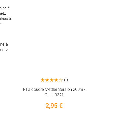
ine à
hmetz
(1)
Fil à coudre Mettler Seralon 200m -
Entoilage
Gris - 0321
G710 - 9
2,95 €