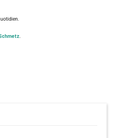
uotidien.
 Schmetz
.