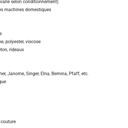
 (varie selon conditionnement)
les machines domestiques
e
e, polyester, viscose
eton, rideaux
er, Janome, Singer, Elna, Bernina, Pfaff, etc.
que
e couture