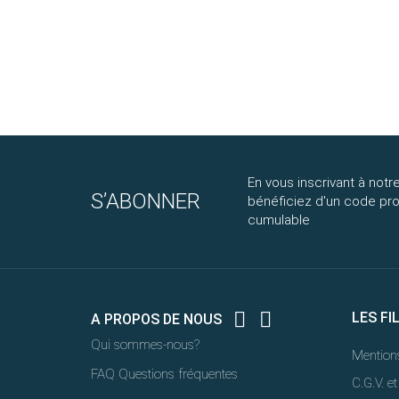
En vous inscrivant à notre
S’ABONNER
bénéficiez d'un code p
cumulable


LES FI
A PROPOS DE NOUS
Qui sommes-nous?
Mentions
FAQ Questions fréquentes
C.G.V. et