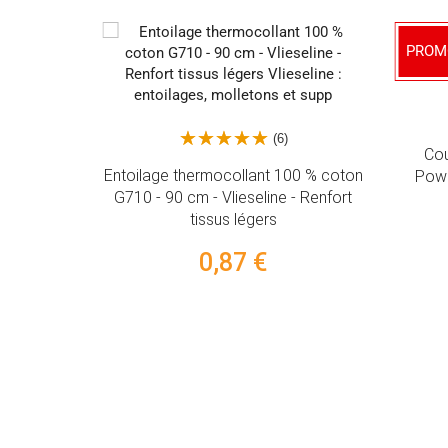
PROM
(6)
lon 200m -
Cou
Entoilage thermocollant 100 % coton
Powe
G710 - 90 cm - Vlieseline - Renfort
tissus légers
0,87 €