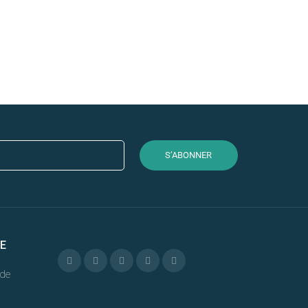
S’ABONNER
E
de