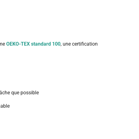
rme
OEKO-TEX standard 100
, une certification
 lâche que possible
lable