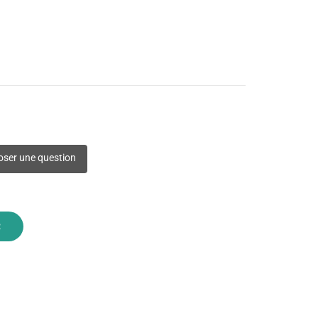
ser une question
R