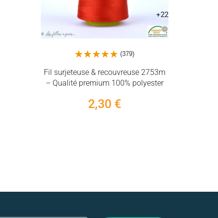
+22
(379)
Fil surjeteuse & recouvreuse 2753m
Biais p
– Qualité premium 100% polyester
soigné
2,30 €