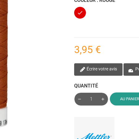
COULEUR : ROUGE
Rouge
3,95 €
Écrire votre avis
Po
QUANTITÉ
AU PANIE