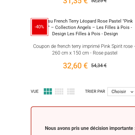
31,35 €
52,25 €
-40%
Coupon de french terry imprimé Pink Spirit rose 
260 cm x 150 cm - Rose pastel
32,60 €
54,34 €



Choisir
VUE
TRIER PAR

Nous avons pris une décision importante :