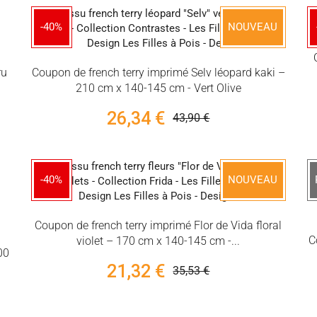
-40%
NOUVEAU
ru
Coupon de french terry imprimé Selv léopard kaki –
210 cm x 140-145 cm - Vert Olive
26,34 €
43,90 €
-40%
NOUVEAU
Coupon de french terry imprimé Flor de Vida floral
C
violet – 170 cm x 140-145 cm -...
00
21,32 €
35,53 €