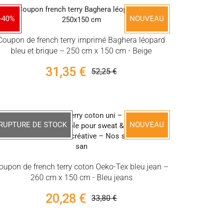
-40%
NOUVEAU
Coupon de french terry imprimé Baghera léopard
bleu et brique – 250 cm x 150 cm - Beige
31,35 €
52,25 €
RUPTURE DE STOCK
-40%
NOUVEAU
oupon de french terry coton Oeko-Tex bleu jean –
260 cm x 150 cm - Bleu jeans
20,28 €
33,80 €