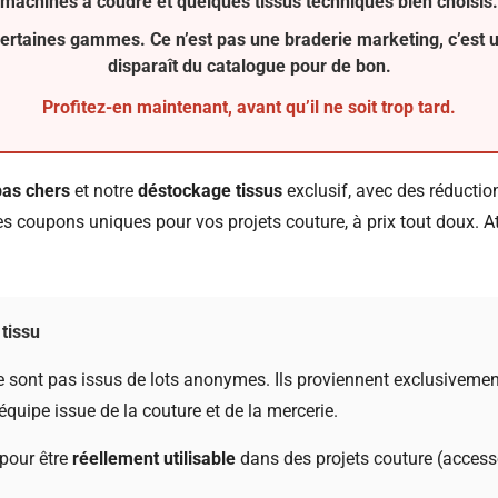
machines à coudre
et quelques
tissus techniques
bien choisis.
certaines gammes. Ce n’est pas une braderie marketing, c’est une
disparaît du catalogue pour de bon.
Profitez-en maintenant, avant qu’il ne soit trop tard.
pas chers
et notre
déstockage tissus
exclusif, avec des réduction
es coupons uniques pour vos projets couture, à prix tout doux. A
tissu
 sont pas issus de lots anonymes. Ils proviennent exclusiveme
quipe issue de la couture et de la mercerie.
pour être
réellement utilisable
dans des projets couture (access