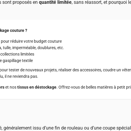
ns sont proposés en
quantité limitée
, sans réassort, et pourquoi l
ckage couture ?
 pour réduire votre budget couture
ra, tulle, imperméable, doublures, etc.
collections limitées
 gaspillage textile
pour tester de nouveaux projets, réaliser des accessoires, coudre un vêt
, il ne reviendra pas.
ers
et nos
tissus en déstockage
. Offrez-vous de belles matières à petit pri
 généralement issu d’une fin de rouleau ou d’une coupe spécial