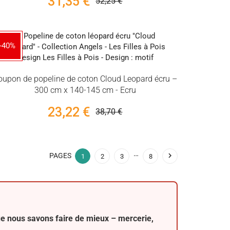
31,35 €
52,25 €
-40%
oupon de popeline de coton Cloud Leopard écru –
300 cm x 140-145 cm - Ecru
23,22 €
38,70 €
…

PAGES
1
2
3
8
que nous savons faire de mieux –
mercerie
,