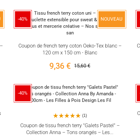
U
-40%
NOUVEAU
 –
Coupon de french terry coton Oeko-Tex blanc –
C
120 cm x 150 cm - Blanc
9,36 €
15,60 €
-40%
s
C
(1)
Coupon de tissu french terry "Galets Pastel" –
Collection Anna – Tons orangés – Les...