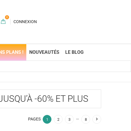
0
CONNEXION
NS PLANS !
NOUVEAUTÉS
LE BLOG
JUSQU’À -60% ET PLUS
…

PAGES
1
2
3
8