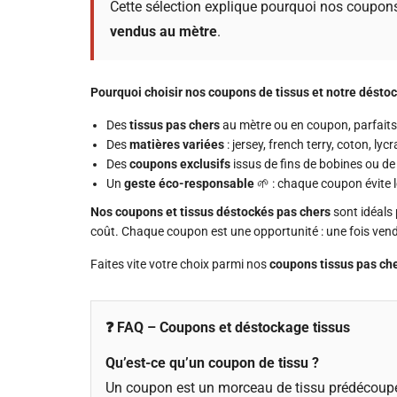
Cette sélection explique pourquoi nos coupo
vendus au mètre
.
Pourquoi choisir nos coupons de tissus et notre désto
Des
tissus pas chers
au mètre ou en coupon, parfaits
Des
matières variées
: jersey, french terry, coton, lyc
Des
coupons exclusifs
issus de fins de bobines ou de 
Un
geste éco-responsable
🌱 : chaque coupon évite le
Nos coupons et tissus déstockés pas chers
sont idéals 
coût. Chaque coupon est une opportunité : une fois vendu
Faites vite votre choix parmi nos
coupons tissus pas ch
❓ FAQ – Coupons et déstockage tissus
Qu’est-ce qu’un coupon de tissu ?
Un coupon est un morceau de tissu prédécoupé,