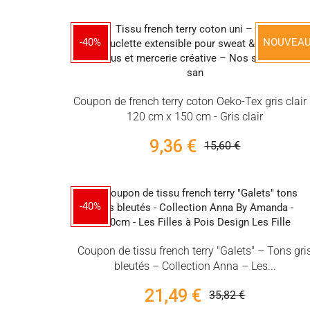
-40%
NOUVEA
Coupon de french terry coton Oeko-Tex gris clair
120 cm x 150 cm - Gris clair
9,36 €
15,60 €
-40%
Coupon de tissu french terry "Galets" – Tons gri
bleutés – Collection Anna – Les...
21,49 €
35,82 €