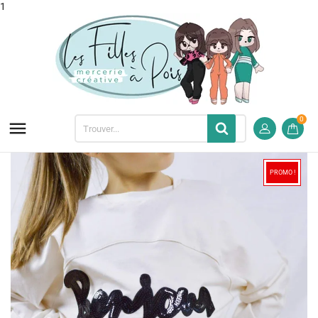
1
0

PROMO !