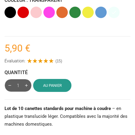
COULEUR : TRANSPARENT
Noir
Rouge
Rose
Rose
Orange
Vert
Jaune
Bleu
Transparent
fuchsia
5,90 €
Évaluation:
(15)
QUANTITÉ
AU PANIER
Lot de 10 canettes standards pour machine à coudre
– en
plastique translucide léger. Compatibles avec la majorité des
machines domestiques.