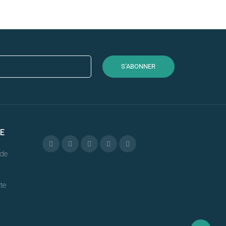
S’ABONNER
E
de
te