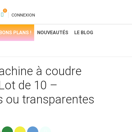
0
CONNEXION
BONS PLANS !
NOUVEAUTÉS
LE BLOG
achine à coudre
Lot de 10 –
s ou transparentes
ge
Vert
Jaune
Bleu
Transparent