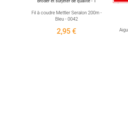
Fil à coudre Mettler Seralon 200m -
ir ou blanc
Bleu - 0042
usieurs
2,95 €
Aigu