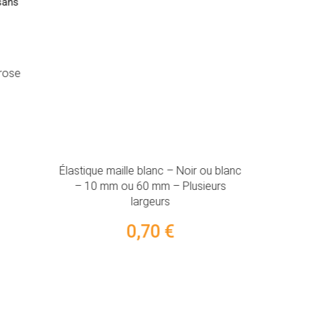
Élastique maille blanc – Noir ou blanc
– 10 mm ou 60 mm – Plusieurs
rose
largeurs
0,70 €
Fil à cou