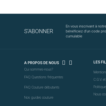
En vous inscrivant à notre
S’ABONNER
bénéficiez d'un code p
cumulable


LES FI
A PROPOS DE NOUS
Qui sommes-nous?
Mentions
FAQ Questions fréquentes
C.G.V. et
Politique
FAQ Couture débutants
Nous co
Nos guides couture