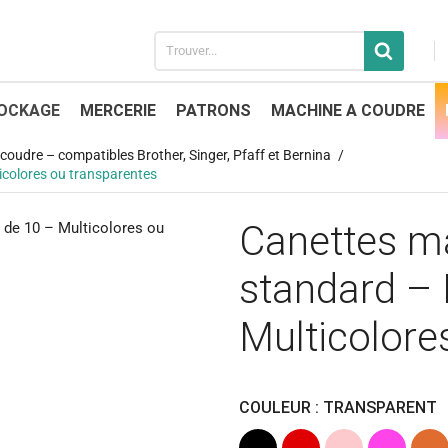
OCKAGE
MERCERIE
PATRONS
MACHINE A COUDRE
oudre – compatibles Brother, Singer, Pfaff et Bernina
icolores ou transparentes
Canettes m
standard – 
Multicolore
COULEUR : TRANSPARENT
Noir
Rouge
Rose
Rose
Oran