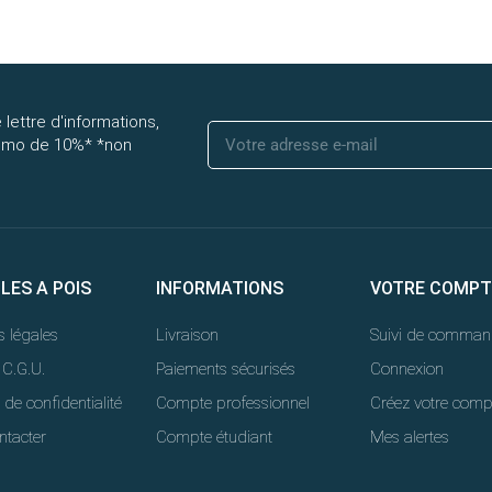
 lettre d'informations,
romo de 10%* *non
LLES A POIS
INFORMATIONS
VOTRE COMPT
 légales
Livraison
Suivi de comman
 C.G.U.
Paiements sécurisés
Connexion
 de confidentialité
Compte professionnel
Créez votre comp
ntacter
Compte étudiant
Mes alertes