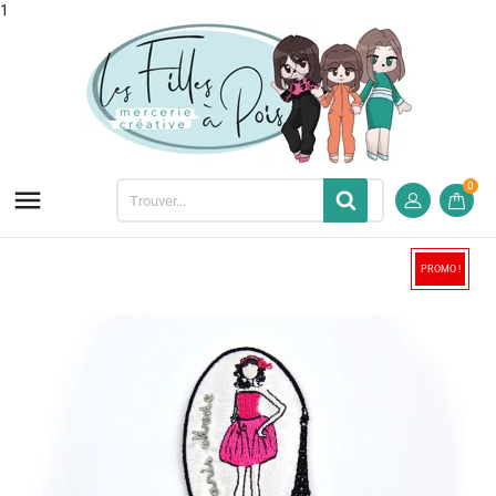
1
0

PROMO !