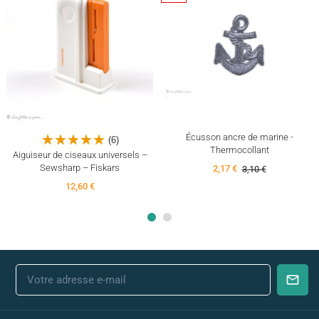
Écusson ancre de marine -
(6)
Thermocollant
Aiguiseur de ciseaux universels –
Sewsharp – Fiskars
2,17 €
3,10 €
12,60 €