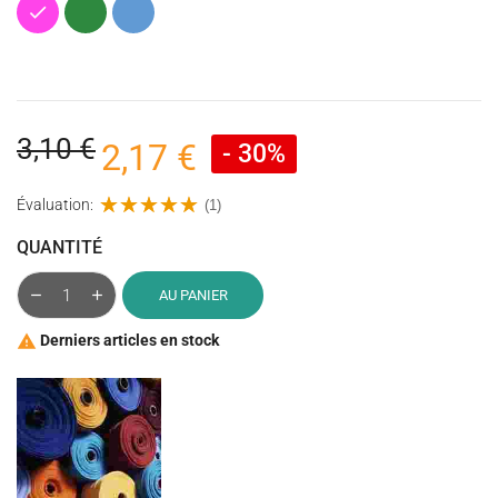
Rose
Vert
Bleu
fuchsia
3,10 €
2,17 €
- 30%
Évaluation:
(1)
QUANTITÉ
AU PANIER
Derniers articles en stock
