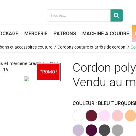
OCKAGE
MERCERIE
PATRONS
MACHINE A COUDRE
 rubans et accessoires couture
Cordons couture et arrêts de cordon
Co
Cordon pol
PROMO !
Vendu au m
COULEUR : BLEU TURQUOIS
Blanc
Bordeaux
Rose
Rose
Saum
Clair
Lavande
Prune
Gris
Gris
(Violet)
(Violet)
anthracite