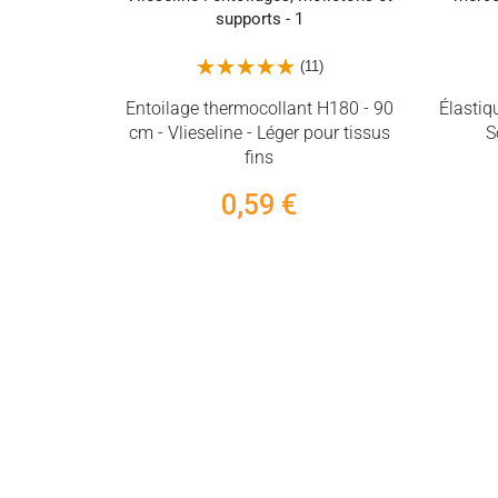
(11)
(34)
hermocollant H180 - 90
Élastique tressé de couture – 5 mm
ine - Léger pour tissus
Souple – Vendu au mètre
fins
0,35 €
0,59 €