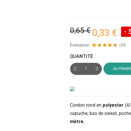
0,65 €
0,33 €
- 
Évaluation:
(19)
QUANTITÉ
AU PANIE
Cordon rond en
polyester
(4/
capuche, bas de sweat, poche
mètre.