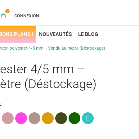
0
CONNEXION
BONS PLANS !
NOUVEAUTÉS
LE BLOG
rdon polyester 4/5 mm – Vendu au mètre (Déstockage)
yester 4/5 mm –
ètre (Déstockage)
E
on
Rose
Rose
Taupe
Caramel
Kaki
Vert
Bleu
(Vieux)
fuchsia
(Marron)
(Vert
foncé
turquoise
Armée)