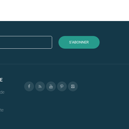
S’ABONNER
E
de
te