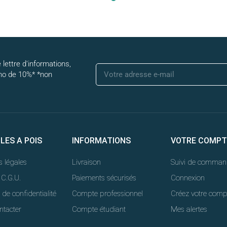
 lettre d'informations,
mo de 10%* *non
LLES A POIS
INFORMATIONS
VOTRE COMPT
 légales
Livraison
Suivi de comman
 C.G.U.
Paiements sécurisés
Connexion
 de confidentialité
Compte professionnel
Créez votre comp
ntacter
Compte étudiant
Mes alertes