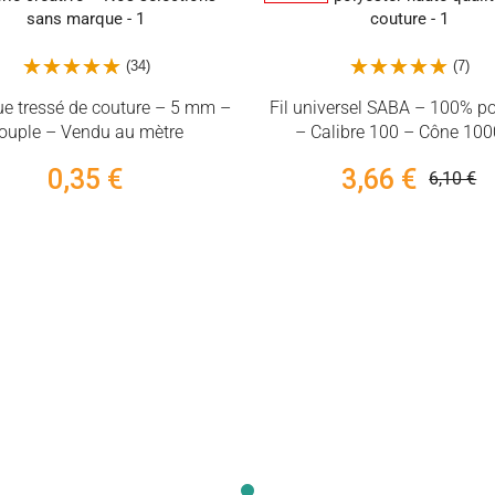
(7)
 –
Fil universel SABA – 100% polyester
Épingles quilti
– Calibre 100 – Cône 1000 m
fleur plate – 
3,66 €
6,10 €
6,9