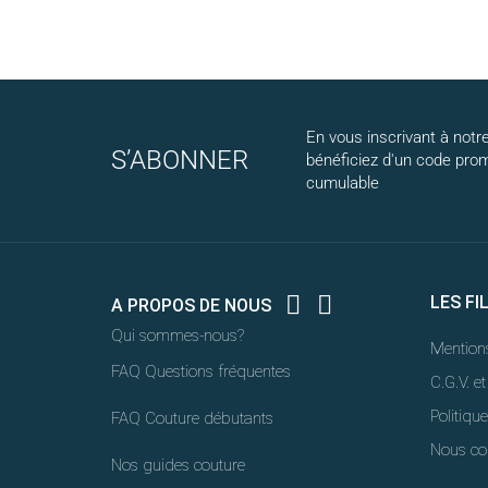
En vous inscrivant à notre
S’ABONNER
bénéficiez d'un code pro
cumulable


LES FI
A PROPOS DE NOUS
Qui sommes-nous?
Mentions
FAQ Questions fréquentes
C.G.V. et
Politique
FAQ Couture débutants
Nous co
Nos guides couture