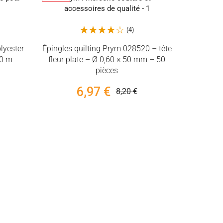
(4)
ng Prym 028520 – tête
Ø 0,60 × 50 mm – 50
pièces
7 €
8,20 €
(11)
Entoilage thermocollant H180 - 90
cm - Vlieseline - Léger pour tissus
fins
0,59 €