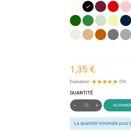
Blanc
Noir
Bordeaux
Rouge
Rose
Vert
Vert
Vert
Jaune
Bleu
foncé
menthe
pastel
mari
Ecru
Naturel
Terracotta
Gris
Gris
foncé
1,35 €
Évaluation:
(54)
QUANTITÉ
AU PANIE
La quantité minimale pour 