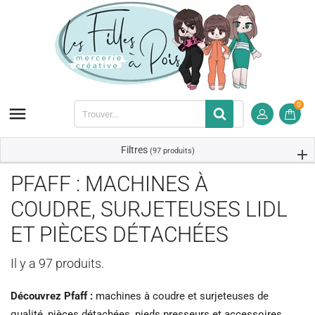
0

Filtres
(97 produits)
PFAFF : MACHINES À
COUDRE, SURJETEUSES LIDL
ET PIÈCES DÉTACHÉES
Il y a 97 produits.
Découvrez Pfaff :
machines à coudre et surjeteuses de
qualité, pièces détachées, pieds presseurs et accessoires