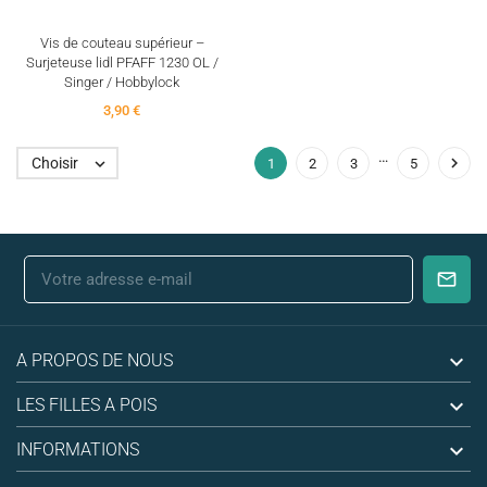
Vis de couteau supérieur –
Surjeteuse lidl PFAFF 1230 OL /
Singer / Hobbylock
3,90 €
…

Choisir

1
2
3
5

A PROPOS DE NOUS

LES FILLES A POIS

INFORMATIONS