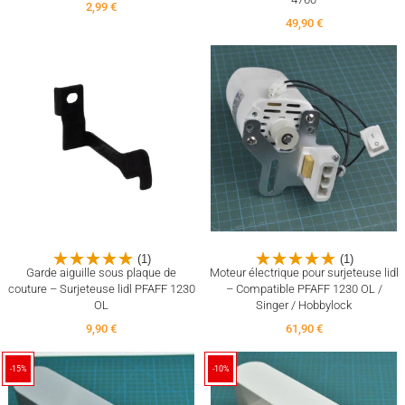
2,99 €
49,90 €
(1)
(1)
Garde aiguille sous plaque de
Moteur électrique pour surjeteuse lidl
couture – Surjeteuse lidl PFAFF 1230
– Compatible PFAFF 1230 OL /
OL
Singer / Hobbylock
9,90 €
61,90 €
-15%
-10%