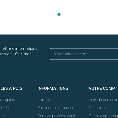
 lettre d'informations,
romo de 10%* *non
LLES A POIS
INFORMATIONS
VOTRE COMPT
s légales
Livraison
Suivi de comma
t C.G.U.
Paiements sécurisés
Connexion
e de
Compte professionnel
Créez votre com