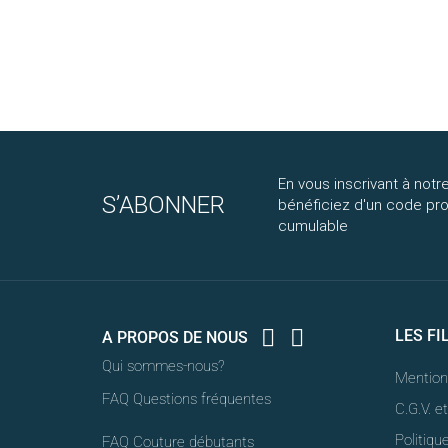
En vous inscrivant à notre
S’ABONNER
bénéficiez d'un code p
cumulable


LES FI
A PROPOS DE NOUS
Qui sommes-nous?
Mention
FAQ Questions fréquentes
C.G.V. e
Politiqu
FAQ Couture débutants