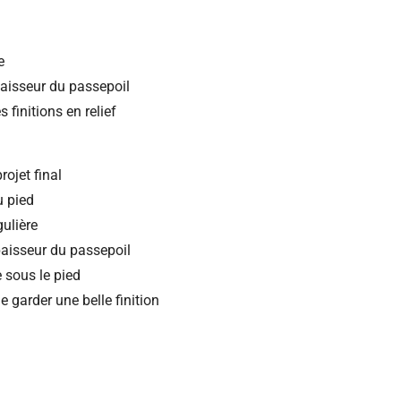
e
paisseur du passepoil
s finitions en relief
rojet final
u pied
ulière
épaisseur du passepoil
e sous le pied
de garder une belle finition