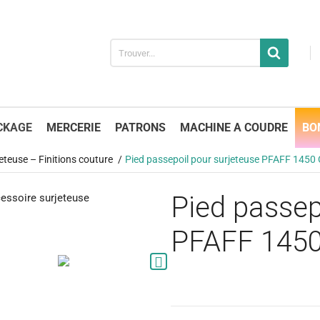
CKAGE
MERCERIE
PATRONS
MACHINE A COUDRE
BO
eteuse – Finitions couture
Pied passepoil pour surjeteuse PFAFF 1450
Pied passep
PFAFF 145
