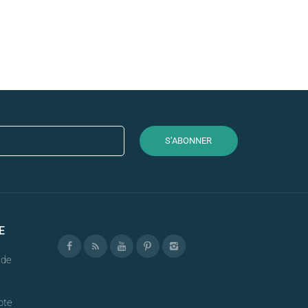
S’ABONNER
E
nde
pte