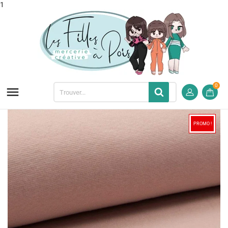
1
0

PROMO !