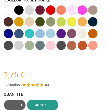
COULEUR : ROSE POUDRÉ
Blanc
Noir
Gris
Bordeaux
Rouge
Corail
Rose
Rose
Taupe
clair
Clair
fuchsia
(Marron)
Marron
Caramel
Beige
Kaki
Vert
Vert
Jaune
Ocre
Bleu
(Vert
Olive
anis
(Jaune)
marine
Armée)
Bleu
Bleu
Bleu
Bleu
Bleu
Violet
Figue
Ecru
Terracotta
cobalt
jeans
turquoise
Clair
pastel
givrée
foncé
(Mauve
Gris
Gris
Vert
Bleu
Rose
Gris
Argile
Brique
Corail
foncé)
anthracite
clair
(Vieux)
acier
poudré
foncé
Clair
(chiné)
(chiné)
1,75 €
Évaluation:
(6)
QUANTITÉ
AU PANIER