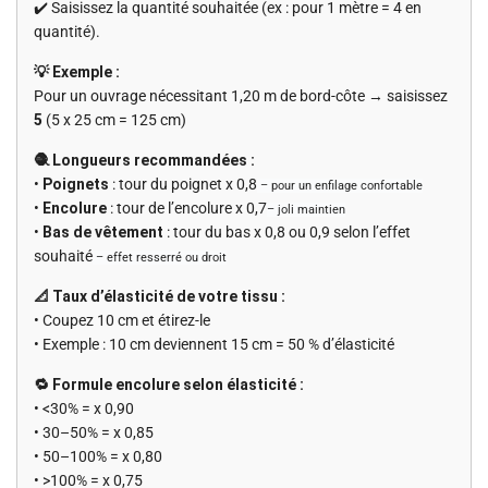
✔️ Saisissez la quantité souhaitée (ex : pour 1 mètre = 4 en
quantité).
💡 Exemple :
Pour un ouvrage nécessitant 1,20 m de bord-côte → saisissez
5
(5 x 25 cm = 125 cm)
🧶 Longueurs recommandées :
•
Poignets
: tour du poignet x 0,8
– pour un enfilage confortable
•
Encolure
: tour de l’encolure x 0,7
– joli maintien
•
Bas de vêtement
: tour du bas x 0,8 ou 0,9 selon l’effet
souhaité
– effet resserré ou droit
📐 Taux d’élasticité de votre tissu :
• Coupez 10 cm et étirez-le
• Exemple : 10 cm deviennent 15 cm = 50 % d’élasticité
🔁 Formule encolure selon élasticité :
• <30% = x 0,90
• 30–50% = x 0,85
• 50–100% = x 0,80
• >100% = x 0,75