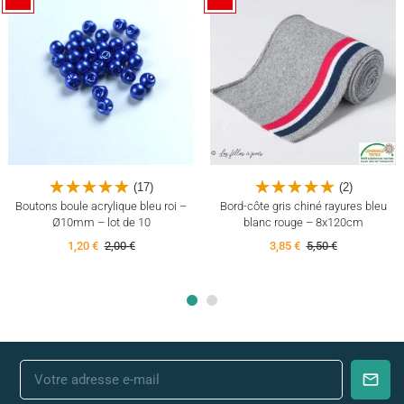
(17)
(2)
Boutons boule acrylique bleu roi –
Bord-côte gris chiné rayures bleu
Ø10mm – lot de 10
blanc rouge – 8x120cm
1,20 €
2,00 €
3,85 €
5,50 €