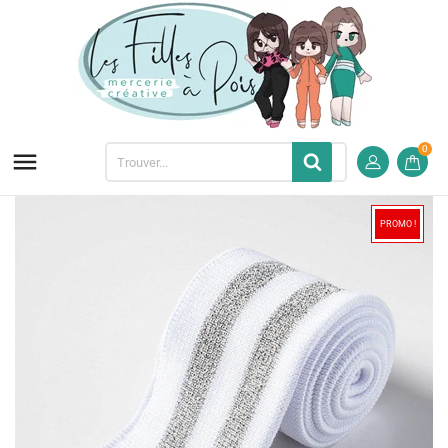
0

PROMO !