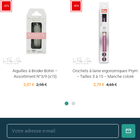
-30%
-40%
(1)
Aiguilles à Broder Bohin –
Crochets à laine ergonomiques Prym
Assortiment N°3/9 (x15)
– Tailles 3 à 15 – Manche coloré
2,07 €
2,95 €
2,79 €
4,65 €