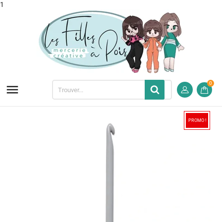
1
0

PROMO !