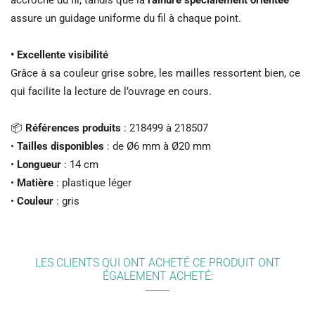
accroche du fil, tandis que la
rainure spécialement orientée
assure un guidage uniforme du fil à chaque point.
• Excellente visibilité
Grâce à sa couleur grise sobre, les mailles ressortent bien, ce
qui facilite la lecture de l’ouvrage en cours.
📦
Références produits
: 218499 à 218507
•
Tailles disponibles
: de Ø6 mm à Ø20 mm
•
Longueur
: 14 cm
•
Matière
: plastique léger
•
Couleur
: gris
LES CLIENTS QUI ONT ACHETÉ CE PRODUIT ONT
ÉGALEMENT ACHETÉ: