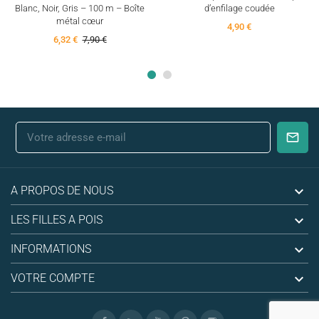
Blanc, Noir, Gris – 100 m – Boîte
d’enfilage coudée
métal cœur
4,90 €
6,32 €
7,90 €

A PROPOS DE NOUS

LES FILLES A POIS

INFORMATIONS

VOTRE COMPTE