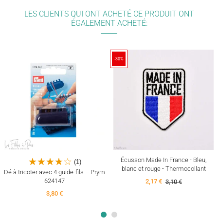
LES CLIENTS QUI ONT ACHETÉ CE PRODUIT ONT
ÉGALEMENT ACHETÉ:
-30%
Écusson Made In France - Bleu,
(1)
blanc et rouge - Thermocollant
Dé à tricoter avec 4 guide-fils – Prym
624147
2,17 €
3,10 €
3,80 €