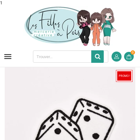
1
0

PROMO !