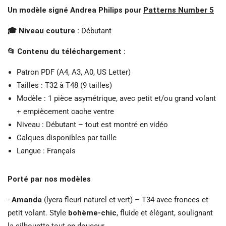
Un modèle signé Andrea Philips pour
Patterns Number 5
🎓 Niveau couture :
Débutant
📂 Contenu du téléchargement :
Patron PDF (A4, A3, A0, US Letter)
Tailles : T32 à T48 (9 tailles)
Modèle : 1 pièce asymétrique, avec petit et/ou grand volant
+ empiècement cache ventre
Niveau : Débutant – tout est montré en vidéo
Calques disponibles par taille
Langue : Français
Porté par nos modèles
-
Amanda
(lycra fleuri naturel et vert) – T34 avec fronces et
petit volant. Style
bohème-chic
, fluide et élégant, soulignant
la silhouette tout en douceur.