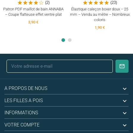
(2)
(23)
Patron PDF maillot de bain ANNABA
Élastique caleçon boxer doux – 25
– Coupe flatteuse effet ventre plat
mm – Vendu au mètre – Nombreux
coloris
3,90 €
1,90 €

A PROPOS DE NOUS

LES FILLES A POIS

INFORMATIONS

VOTRE COMPTE