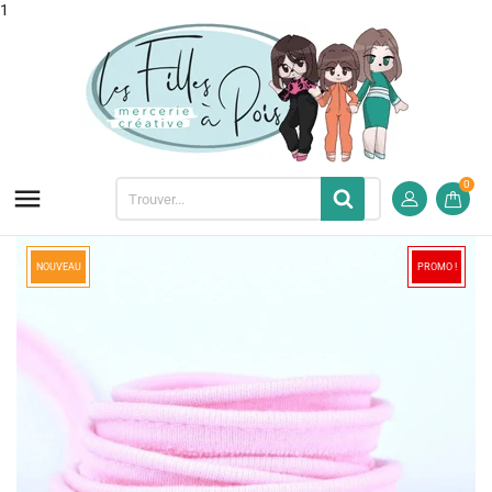
1
0

NOUVEAU
PROMO !