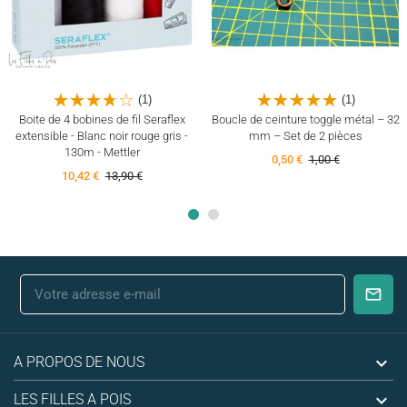
(1)
(1)
Boite de 4 bobines de fil Seraflex
Boucle de ceinture toggle métal – 32
extensible - Blanc noir rouge gris -
mm – Set de 2 pièces
130m - Mettler
0,50 €
1,00 €
10,42 €
13,90 €

A PROPOS DE NOUS

LES FILLES A POIS