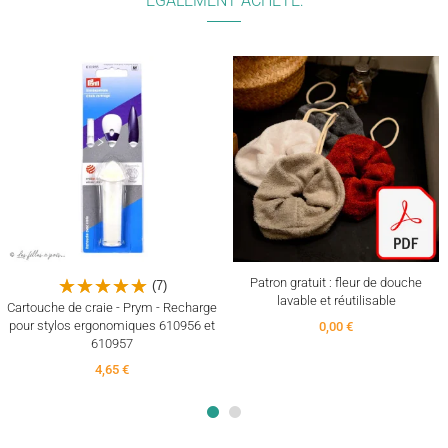
ÉGALEMENT ACHETÉ:
(4)
Patron gratuit : fleur de douche
(7)
lavable et réutilisable
Cartouche de craie - Prym - Recharge
pour stylos ergonomiques 610956 et
0,00 €
610957
4,65 €