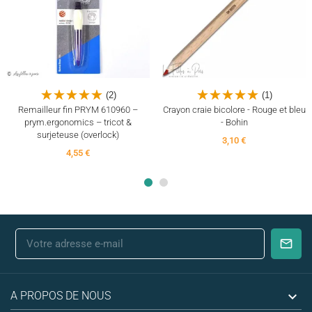
(5)
(1)
(2)
(1)
Remailleur fin PRYM 610960 –
Crayon craie bicolore - Rouge et bleu
prym.ergonomics – tricot &
- Bohin
surjeteuse (overlock)
3,10 €
4,55 €

A PROPOS DE NOUS