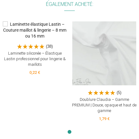
ÉGALEMENT ACHETÉ:
(38)
Laminette siliconée – Élastique
(10)
Lastin professionnel pour lingerie &
maillots
0,22 €
(5)
Doublure Claudia – Gamme
PREMIUM | Douce, opaque et haut de
gamme
1,79 €