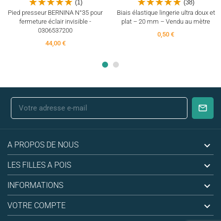
(1)
(38)
Pied presseur BERNINA N°35 pour
Biais élastique lingerie ultra doux et
fermeture éclair invisible -
plat – 20 mm – Vendu au mètre
0306537200
0,50 €
44,00 €

A PROPOS DE NOUS

LES FILLES A POIS

INFORMATIONS

VOTRE COMPTE