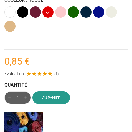
COULEUR : ROUGE
Blanc
Noir
Bordeaux
Rouge
Rose
Vert
Bleu
Bleu
Ecru
foncé
marine
cobalt
Naturel
0,85 €
Évaluation:
(1)
QUANTITÉ
AU PANIER