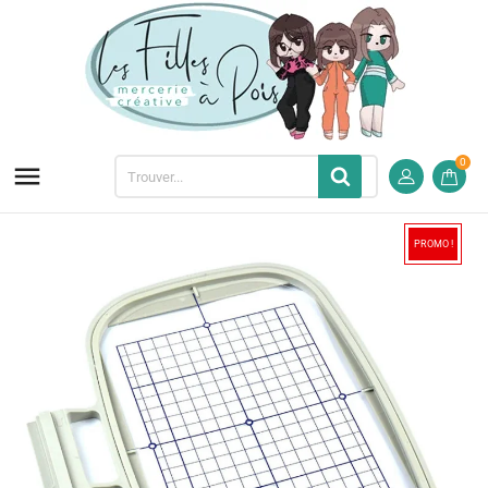
0

PROMO !