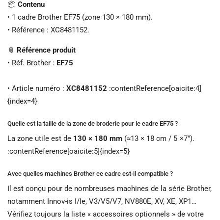
📦
Contenu
• 1 cadre Brother EF75 (zone 130 × 180 mm).
• Référence : XC8481152.
📎
Référence produit
• Réf. Brother :
EF75
• Article numéro :
XC8481152
:contentReference[oaicite:4]
{index=4}
Quelle est la taille de la zone de broderie pour le cadre EF75 ?
La zone utile est de
130 × 180 mm
(≈13 × 18 cm / 5″×7″).
:contentReference[oaicite:5]{index=5}
Avec quelles machines Brother ce cadre est-il compatible ?
Il est conçu pour de nombreuses machines de la série Brother,
notamment Innov-is I/Ie, V3/V5/V7, NV880E, XV, XE, XP1…
Vérifiez toujours la liste « accessoires optionnels » de votre