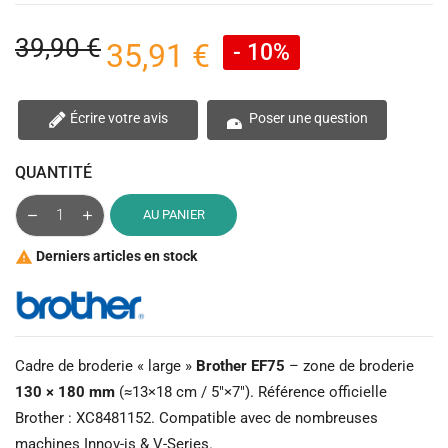
39,90 €
35,91 €
- 10%
Écrire votre avis
Poser une question
QUANTITÉ
AU PANIER
Derniers articles en stock

Cadre de broderie « large »
Brother EF75
– zone de broderie
130 × 180 mm
(≈13×18 cm / 5″×7″). Référence officielle
Brother : XC8481152. Compatible avec de nombreuses
machines Innov-is & V-Series.